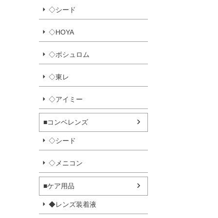
◇シード
◇HOYA
◇ボシュロム
◇東レ
◇アイミー
■コンベレンズ
◇シード
◇メニコン
■ケア用品
◆レンズ装着液