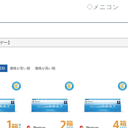
◇メニコン
デー】
度順
価格が安い順
価格が高い順