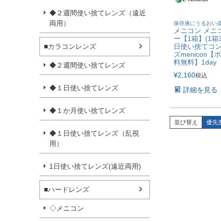
◆２週間使い捨てレンズ（遠近
両用）
保存液にうるおい
メニコン メニ
ー【1箱】(1箱
日使い捨てコ
■カラコンレンズ
ズmenicon【
料無料】1day
◆２週間使い捨てレンズ
¥
2,160
税込
◆１日使い捨てレンズ
詳細を見る
◆１か月使い捨てレンズ
並び替え
優先
◆１日使い捨てレンズ（乱視
用）
1日使い捨てレンズ(遠近両用)
■ハードレンズ
◇メニコン