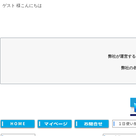
ゲスト 様こんにちは
弊社が運営する
弊社の
キーワード
価格
〜
並び順
新着順
登録順
価格が安い順
価格が高い順
優先度
キーワードヒット順