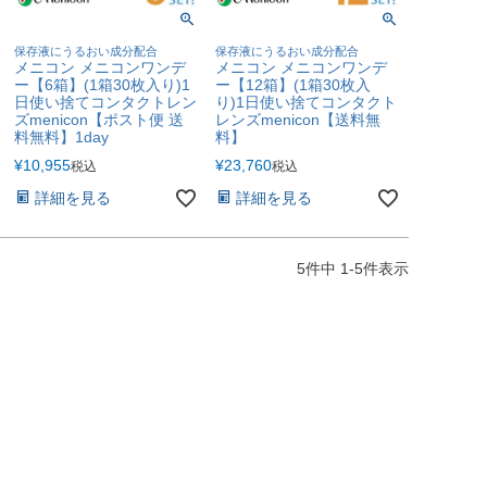
保存液にうるおい成分配合
保存液にうるおい成分配合
メニコン メニコンワンデ
メニコン メニコンワンデ
ー【6箱】(1箱30枚入り)1
ー【12箱】(1箱30枚入
日使い捨てコンタクトレン
り)1日使い捨てコンタクト
ズmenicon【ポスト便 送
レンズmenicon【送料無
料無料】1day
料】
¥
10,955
¥
23,760
税込
税込
詳細を見る
詳細を見る
5
件中
1
-
5
件表示