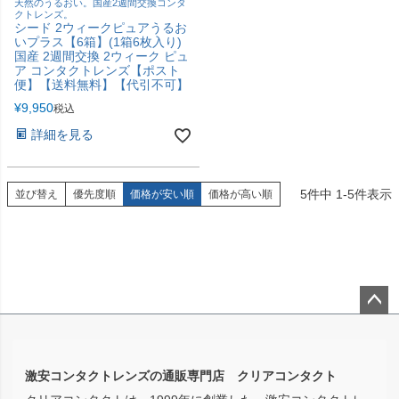
天然のうるおい。国産2週間交換コンタ
クトレンズ。
シード 2ウィークピュアうるお
いプラス【6箱】(1箱6枚入り)
国産 2週間交換 2ウィーク ピュ
ア コンタクトレンズ【ポスト
便】【送料無料】【代引不可】
¥
9,950
税込
詳細を見る
5
件中
1
-
5
件表示
並び替え
優先度順
価格が安い順
価格が高い順
ペー
ジト
ップ
激安コンタクトレンズの通販専門店 クリアコンタクト
へ