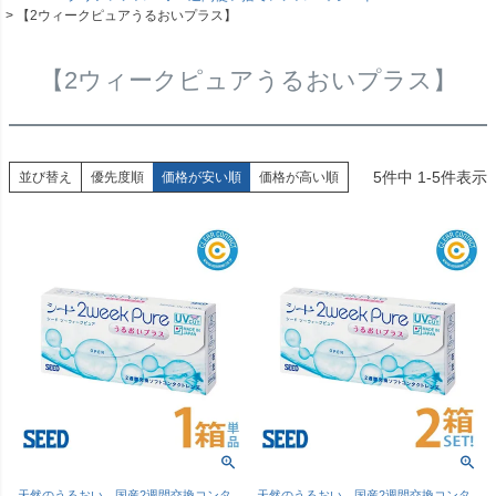
【2ウィークピュアうるおいプラス】
【2ウィークピュアうるおいプラス】
5
件中
1
-
5
件表示
並び替え
優先度順
価格が安い順
価格が高い順
天然のうるおい。国産2週間交換コンタ
天然のうるおい。国産2週間交換コンタ