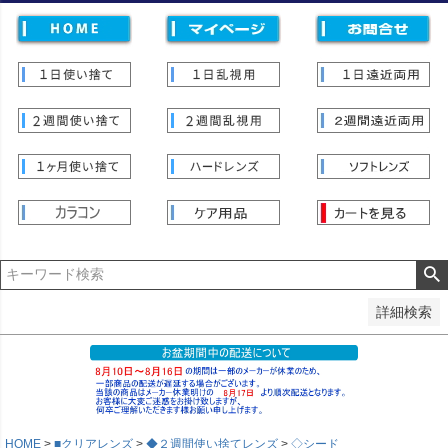
価格
〜
並び順
新着順
登録順
価格が安い順
価格が高い順
優先度順
レビュー順
キーワードヒット順
検索
詳細検索
HOME
■クリアレンズ
◆２週間使い捨てレンズ
◇シード