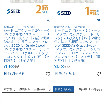
酸素がめぐる、上質な時間。
酸素がめぐる、上質な時間。
シード エアグレード 2ウィーク
シード エアグレード 2ウィーク
UV ダブルモイスチャー トーリ
UV ダブルモイスチャー トーリ
ック(1箱6枚入り)【2箱】2週間
ック(1箱6枚入り)【1箱】2週間
使い捨て 乱視用 コンタクトレ
使い捨て 乱視用 コンタクトレ
ンズ SEED Air Grade 2week
ンズ SEED Air Grade 2week
UV ダブルモイスチャー シリコ
UV ダブルモイスチャー シリコ
ーン ハイドロゲルレンズ クリ
ーン ハイドロゲルレンズ クリ
アコンタクト【ポスト便】【送
アコンタクト【ポスト便】【送
料無料】【要処方箋】
料無料】【要処方箋】
¥
6,500
¥
3,400
税込
税込
詳細を見る
詳細を見る
6
件中
1
-
6
件表示
並び替え
優先度順
価格が安い順
価格が高い順