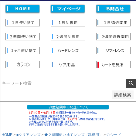
価格
〜
並び順
新着順
登録順
価格が安い順
価格が高い順
優先度順
レビュー順
キーワードヒット順
検索
詳細検索
HOME
■クリアレンズ
◆２週間使い捨てレンズ（乱視用）
◇シード