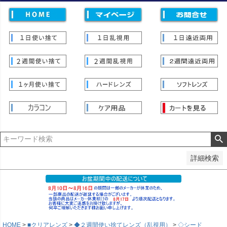
価格
〜
並び順
新着順
登録順
価格が安い順
価格が高い順
優先度順
レビュー順
キーワードヒット順
検索
詳細検索
HOME
■クリアレンズ
◆２週間使い捨てレンズ（乱視用）
◇シード