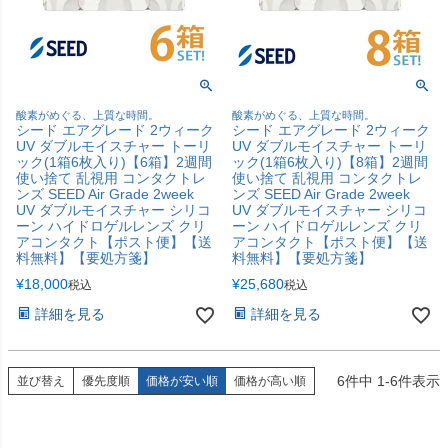
酸素がめぐる、上質な時間。
酸素がめぐる、上質な時間。
シード エアグレード 2ウィーク
シード エアグレード 2ウィーク
UV ダブルモイスチャー トーリ
UV ダブルモイスチャー トーリ
ック(1箱6枚入り)【6箱】2週間
ック(1箱6枚入り)【8箱】2週間
使い捨て 乱視用 コンタクトレ
使い捨て 乱視用 コンタクトレ
ンズ SEED Air Grade 2week
ンズ SEED Air Grade 2week
UV ダブルモイスチャー シリコ
UV ダブルモイスチャー シリコ
ーン ハイドロゲルレンズ クリ
ーン ハイドロゲルレンズ クリ
アコンタクト【ポスト便】【送
アコンタクト【ポスト便】【送
料無料】【要処方箋】
料無料】【要処方箋】
¥
18,000
¥
25,680
税込
税込
詳細を見る
詳細を見る
6
件中
1
-
6
件表示
並び替え
優先度順
価格が安い順
価格が高い順