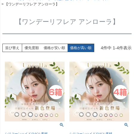
【ワンデーリフレア アンローラ】
【ワンデーリフレア アンローラ】
4
件中
1
-
4
件表示
並び替え
優先度順
価格が安い順
価格が高い順
シリコーンハイドロゲル素材
シリコーンハイドロゲル素材