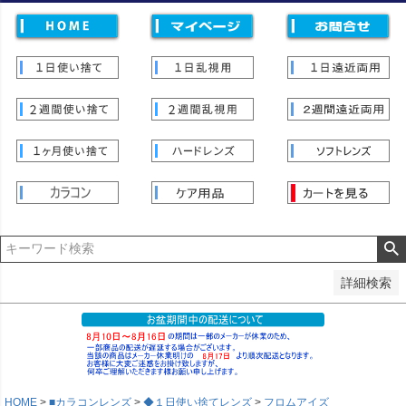
価格
〜
並び順
新着順
登録順
価格が安い順
価格が高い順
優先度順
レビュー順
キーワードヒット順
検索
詳細検索
HOME
■カラコンレンズ
◆１日使い捨てレンズ
フロムアイズ