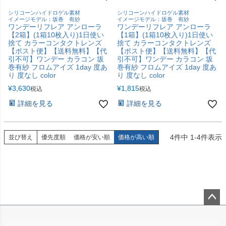
シリコーンハイドロゲル素材
シリコーンハイドロゲル素材
イメージモデル：坂巻 有紗
イメージモデル：坂巻 有紗
ワンデーリフレア アンローラ
ワンデーリフレア アンローラ
【2箱】(1箱10枚入り)1日使い
【1箱】(1箱10枚入り)1日使い
捨て カラーコンタクトレンズ
捨て カラーコンタクトレンズ
【ポスト便】【送料無料】【代
【ポスト便】【送料無料】【代
引不可】ワンデー カラコン 坂
引不可】ワンデー カラコン 坂
巻有紗 フロムアイズ 1day 度あ
巻有紗 フロムアイズ 1day 度あ
り 度なし color
り 度なし color
¥
3,630
¥
1,815
税込
税込
詳細を見る
詳細を見る
4
件中
1
-
4
件表示
並び替え
優先度順
価格が安い順
価格が高い順
ペー
ジト