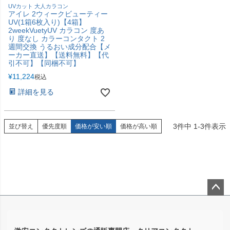
UVカット 大人カラコン
アイレ 2ウィークビューティー
UV(1箱6枚入り)【4箱】
2weekVuetyUV カラコン 度あ
り 度なし カラーコンタクト 2
週間交換 うるおい成分配合【メ
ーカー直送】【送料無料】【代
引不可】【同梱不可】
¥
11,224
税込
詳細を見る
3
件中
1
-
3
件表示
並び替え
優先度順
価格が安い順
価格が高い順
ペー
ジト
ップ