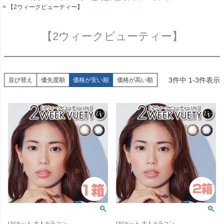
【2ウィークビューティー】
【2ウィークビューティー】
3
件中
1
-
3
件表示
並び替え
優先度順
価格が安い順
価格が高い順
UVカット 大人カラコン
UVカット 大人カラコン