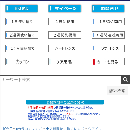
価格
〜
並び順
新着順
登録順
価格が安い順
価格が高い順
優先度順
レビュー順
キーワードヒット順
検索
詳細検索
HOME
■カラコンレンズ
◆２週間使い捨てレンズ
◇アイレ