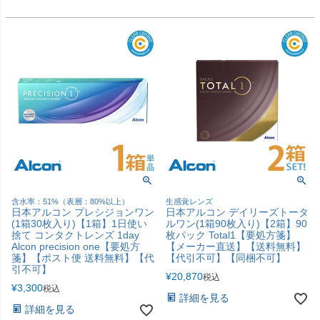
含水率：51%（表層：80%以上）
生感覚レンズ
日本アルコン プレシジョンワン
日本アルコン デイリーズトータ
(1箱30枚入り)【1箱】1日使い
ルワン(1箱90枚入り)【2箱】90
捨て コンタクトレンズ 1day
枚パック Total1【要処方箋】
Alcon precision one【要処方
【メーカー直送】【送料無料】
箋】【ポスト便 送料無料】【代
【代引不可】【同梱不可】
引不可】
¥
20,870
税込
¥
3,300
税込
詳細を見る
詳細を見る