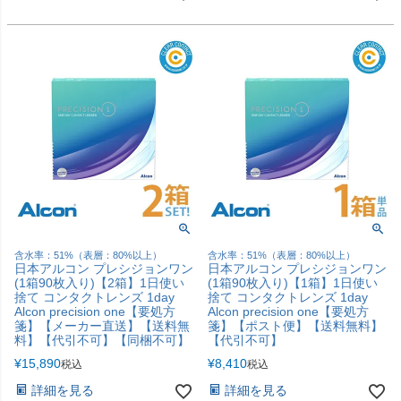
含水率：51%（表層：80%以上）
含水率：51%（表層：80%以上）
日本アルコン プレシジョンワン
日本アルコン プレシジョンワン
(1箱90枚入り)【2箱】1日使い
(1箱90枚入り)【1箱】1日使い
捨て コンタクトレンズ 1day
捨て コンタクトレンズ 1day
Alcon precision one【要処方
Alcon precision one【要処方
箋】【メーカー直送】【送料無
箋】【ポスト便】【送料無料】
料】【代引不可】【同梱不可】
【代引不可】
¥
15,890
¥
8,410
税込
税込
詳細を見る
詳細を見る