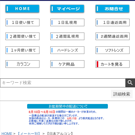
価格
〜
並び順
新着順
登録順
価格が安い順
価格が高い順
優先度順
レビュー順
キーワードヒット順
検索
詳細検索
HOME
【メーカー別】
【日本アルコン】