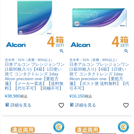
含水率：51%（表層：80%以上）
含水率：51%（表層：80%以上）
日本アルコン プレシジョンワン
日本アルコン プレシジョンワン
(1箱90枚入り)【4箱】1日使い
(1箱30枚入り)【4箱】1日使い
捨て コンタクトレンズ 1day
捨て コンタクトレンズ 1day
Alcon precision one【要処方
Alcon precision one【要処方
箋】【メーカー直送】【送料無
箋】【ポスト便 送料無料】【代
料】【代引不可】【同梱不可】
引不可】
¥
38,980
¥
16,150
税込
税込
詳細を見る
詳細を見る