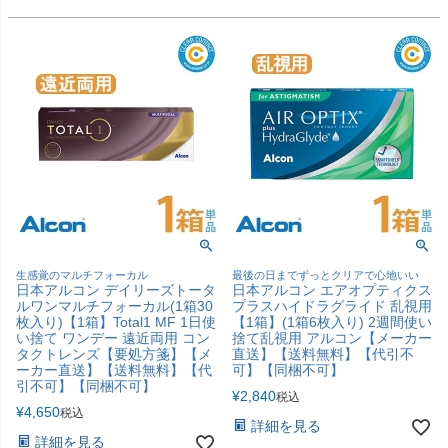
生感覚のマルチフォーカル
最後の日までずっとクリアで心地いい
日本アルコン デイリーズトータ
日本アルコン エアオプティクス
ルワンマルチフォーカル(1箱30
プラスハイドラグライド 乱視用
枚入り)【1箱】Total1 MF 1日使
【1箱】(1箱6枚入り) 2週間使い
い捨て ワンデー 遠近両用 コン
捨て乱視用 アルコン【メーカー
タクトレンズ【要処方箋】【メ
直送】【送料無料】【代引不
ーカー直送】【送料無料】【代
可】【同梱不可】
引不可】【同梱不可】
¥
2,840
税込
¥
4,650
税込
詳細を見る
詳細を見る