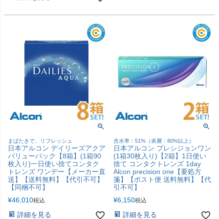
まばたきで、リフレッシュ
含水率：51%（表層：80%以上）
日本アルコン デイリーズアクア
日本アルコン プレシジョンワン
バリューパック【8箱】(1箱90
(1箱30枚入り)【2箱】1日使い
枚入り)一日使い捨てコンタク
捨て コンタクトレンズ 1day
トレンズ ワンデー【メーカー直
Alcon precision one【要処方
送】【送料無料】【代引不可】
箋】【ポスト便 送料無料】【代
【同梱不可】
引不可】
¥
46,010
¥
6,150
税込
税込
詳細を見る
詳細を見る