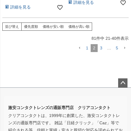
詳細を見る
詳細を見る
並び替え
優先度順
価格が安い順
価格が高い順
81
件中
21
-
40
件表示
1
2
3
…
5
ペー
ジト
ップ
激安コンタクトレンズの通販専門店 クリアコンタクト
へ
クリアコンタクトは、1999年に創業した、激安コンタクトレ
ンズの通販専門店です。 雑誌「日経クリック」「Caz」等で
紹介される等、信頼と実績・安さと親切な対応を認められてお