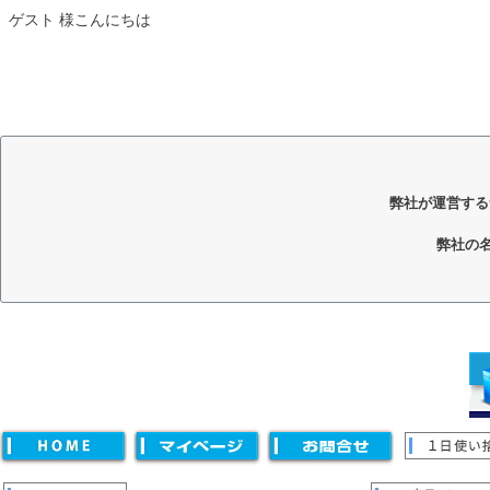
ゲスト 様こんにちは
弊社が運営する
弊社の
キーワード
価格
〜
並び順
新着順
登録順
価格が安い順
価格が高い順
優先度
キーワードヒット順