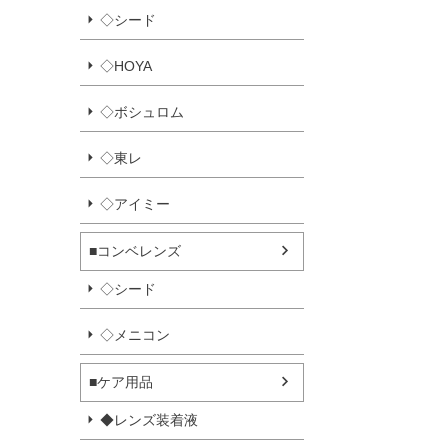
◇シード
◇HOYA
◇ボシュロム
◇東レ
◇アイミー
■コンベレンズ
◇シード
◇メニコン
■ケア用品
◆レンズ装着液