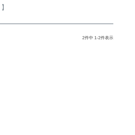
ト】
2
件中
1
-
2
件表示