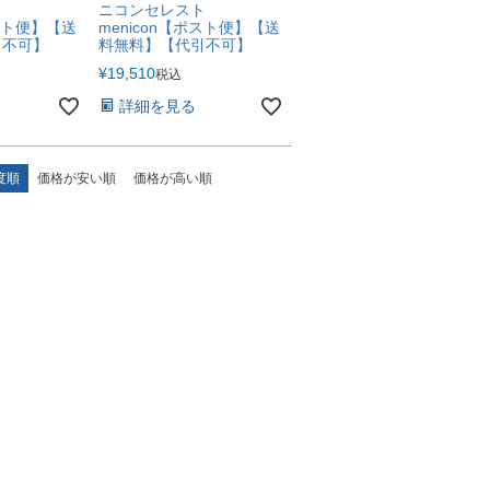
ト
ニコンセレスト
ポスト便】【送
menicon【ポスト便】【送
引不可】
料無料】【代引不可】
¥
19,510
税込
詳細を見る
度順
価格が安い順
価格が高い順