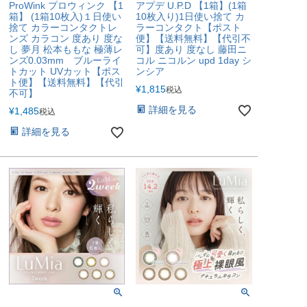
ProWink プロウィンク 【1
アプデ U.P.D 【1箱】(1箱
箱】 (1箱10枚入)１日使い
10枚入り)1日使い捨て カ
捨て カラーコンタクトレ
ラーコンタクト【ポスト
ンズ カラコン 度あり 度な
便】【送料無料】【代引不
し 夢月 松本ももな 極薄レ
可】度あり 度なし 藤田ニ
ンズ0.03mm ブルーライ
コル ニコルン upd 1day シ
トカット UVカット【ポス
ンシア
ト便】【送料無料】【代引
¥
1,815
税込
不可】
詳細を見る
¥
1,485
税込
詳細を見る