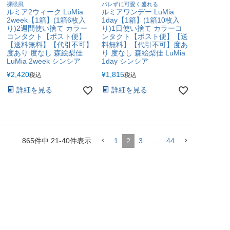
裸眼風
バレずに可愛く盛れる
ルミア2ウィーク LuMia
ルミアワンデー LuMia
2week【1箱】(1箱6枚入
1day【1箱】(1箱10枚入
り)2週間使い捨て カラー
り)1日使い捨て カラーコ
コンタクト【ポスト便】
ンタクト【ポスト便】【送
【送料無料】【代引不可】
料無料】【代引不可】度あ
度あり 度なし 森絵梨佳
り 度なし 森絵梨佳 LuMia
LuMia 2week シンシア
1day シンシア
¥
2,420
¥
1,815
税込
税込
詳細を見る
詳細を見る
865
件中
21
-
40
件表示
1
2
3
…
44