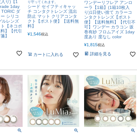
枚入り)【1
り守ってくれます。
ワンデーリフレア アンロ
ade 1day
シード セイフティキャッ
ーラ【1箱】(1箱10枚入
e TORIC ダ
チ コンタクトレンズ 流出
り)1日使い捨て カラーコ
ー シリコ
防止 マット クリアコンタ
ンタクトレンズ【ポスト
ゲルレンズ
クト【ポスト便】【送料無
便】【送料無料】【代引不
クト【ネコポ
料】
可】ワンデー カラコン 坂
無料】【代引
巻有紗 フロムアイズ 1day
¥
1,546
税込
方箋】
度あり 度なし color
¥
1,815
税込
詳細を見る
カートに入れる