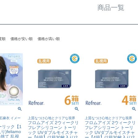
商品一覧
度順
価格が安い順
価格が高い順
石麻衣 イメー
上質なつけ心地とクリアな視界
上質なつけ心地とクリアな視界
フロムアイズ 2ウィークリ
フロムアイズ 2ウィークリ
ーリック【1
フレアシリコーン トーリ
フレアシリコーン トーリ
)feliamo
ック UVダブルモイスチャ
ック UVダブルモイスチャ
い捨て 乱視
ー【6箱】(1箱30枚入り)2
ー【4箱】(1箱30枚入り)2