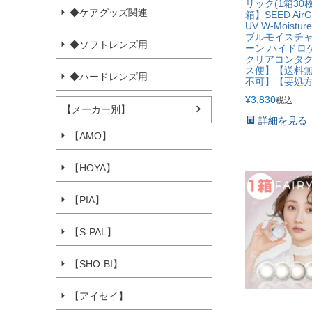
リック(1箱30
◆ケアグッズ関連
箱】SEED AirGr
UV W-Moistur
ブルモイスチャ
◆ソフトレンズ用
ーン ハイドロ
クリアコンタ
ス便】【送料
◆ハードレンズ用
不可】【要処
¥
3,830
税込
【メーカー別】
詳細を見る
【AMO】
【HOYA】
【PIA】
【S-PAL】
【SHO-BI】
【アイセイ】