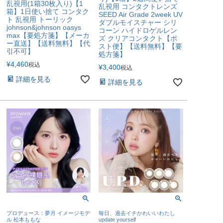
乱視用(1箱30枚入り)【1
乱視用 コンタクトレンズ
箱】1日使い捨て コンタク
SEED Air Grade 2week UV
ト 乱視用 トーリック
ダブルモイスチャー シリ
johnson&johnson oasys
コーン ハイドロゲルレン
max【要処方箋】【メーカ
ズ クリアコンタクト【ポ
ー直送】【送料無料】【代
スト便】【送料無料】【要
引不可】
処方箋】
¥
4,460
税込
¥
3,400
税込
詳細を見る
詳細を見る
プロデュース：夢月 イメージモデ
毎日、過去イチかわいいわたし
ル 松本ももな
update yourself