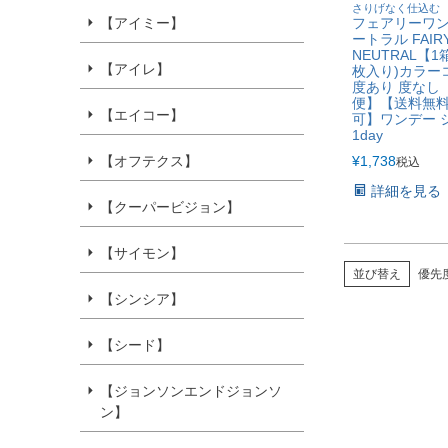
さりげなく仕込む
フェアリーワン
【アイミー】
ートラル FAIRY
NEUTRAL【1
【アイレ】
枚入り)カラー
度あり 度なし
便】【送料無
【エイコー】
可】ワンデー 
1day
¥
1,738
【オフテクス】
税込
詳細を見る
【クーパービジョン】
【サイモン】
並び替え
優先
【シンシア】
【シード】
【ジョンソンエンドジョンソ
ン】