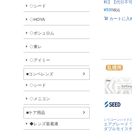
料】【代引不
◇シード
¥
930
税込
カートに入
◇HOYA
◇ボシュロム
◇東レ
◇アイミー
■コンベレンズ
◇シード
◇メニコン
■ケア用品
シリコーンハイド
◆レンズ装着液
エアグレード ワ
ダブルモイスチ