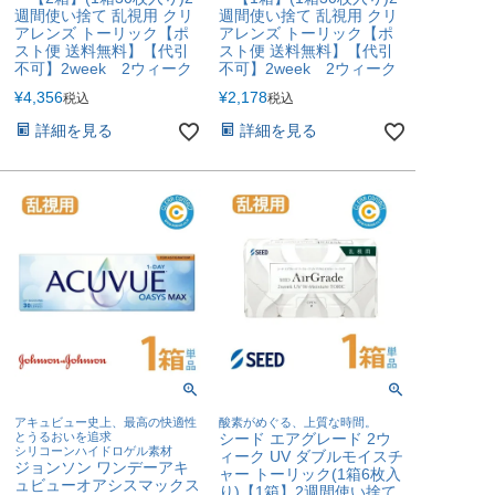
週間使い捨て 乱視用 クリ
週間使い捨て 乱視用 クリ
アレンズ トーリック【ポ
アレンズ トーリック【ポ
スト便 送料無料】【代引
スト便 送料無料】【代引
不可】2week 2ウィーク
不可】2week 2ウィーク
¥
4,356
¥
2,178
税込
税込
詳細を見る
詳細を見る
アキュビュー史上、最高の快適性
酸素がめぐる、上質な時間。
とうるおいを追求
シード エアグレード 2ウ
シリコーンハイドロゲル素材
ィーク UV ダブルモイスチ
ジョンソン ワンデーアキ
ャー トーリック(1箱6枚入
ュビューオアシスマックス
り)【1箱】2週間使い捨て