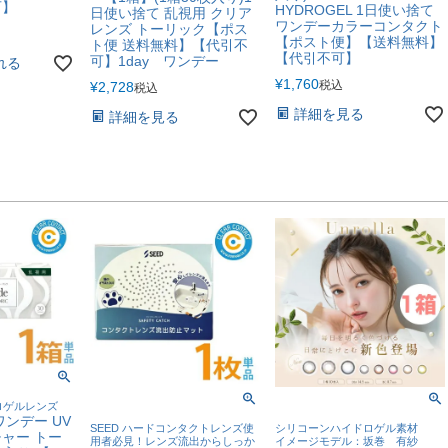
可】
HYDROGEL 1日使い捨て
日使い捨て 乱視用 クリア
ワンデーカラーコンタクト
レンズ トーリック【ポス
【ポスト便】【送料無料】
ト便 送料無料】【代引不
【代引不可】
可】1day ワンデー
れる
¥
1,760
税込
¥
2,728
税込
詳細を見る
詳細を見る
ロゲルレンズ
ンデー UV
SEED ハードコンタクトレンズ使
シリコーンハイドロゲル素材
ャー トー
用者必見！レンズ流出からしっか
イメージモデル：坂巻 有紗