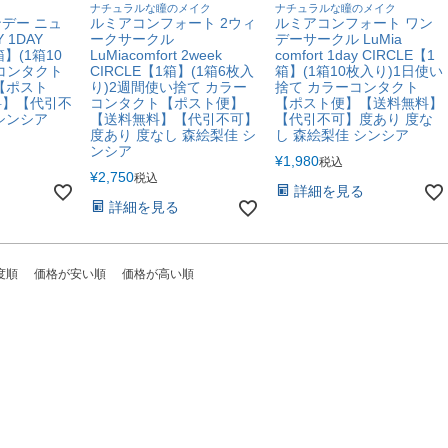
ナチュラルな瞳のメイク
ナチュラルな瞳のメイク
デー ニュ
ルミアコンフォート 2ウィ
ルミアコンフォート ワン
 1DAY
ークサークル
デーサークル LuMia
箱】(1箱10
LuMiacomfort 2week
comfort 1day CIRCLE【1
コンタクト
CIRCLE【1箱】(1箱6枚入
箱】(1箱10枚入り)1日使い
【ポスト
り)2週間使い捨て カラー
捨て カラーコンタクト
料】【代引不
コンタクト【ポスト便】
【ポスト便】【送料無料】
シンシア
【送料無料】【代引不可】
【代引不可】度あり 度な
度あり 度なし 森絵梨佳 シ
し 森絵梨佳 シンシア
ンシア
¥
1,980
税込
¥
2,750
税込
詳細を見る
詳細を見る
度順
価格が安い順
価格が高い順