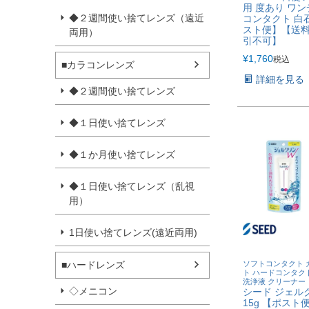
用 度あり ワン
◆２週間使い捨てレンズ（遠近
コンタクト 白
スト便】【送
両用）
引不可】
¥
1,760
税込
■カラコンレンズ
詳細を見る
◆２週間使い捨てレンズ
◆１日使い捨てレンズ
◆１か月使い捨てレンズ
◆１日使い捨てレンズ（乱視
用）
1日使い捨てレンズ(遠近両用)
ソフトコンタクト 
■ハードレンズ
ト ハードコンタク
洗浄液 クリーナー
◇メニコン
シード ジェル
15g 【ポスト