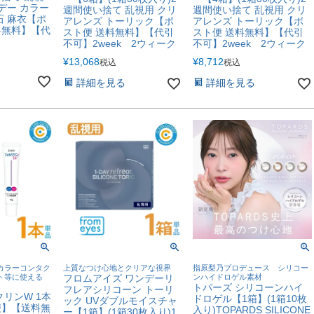
デー カラー
週間使い捨て 乱視用 クリ
週間使い捨て 乱視用 クリ
石 麻衣【ポ
アレンズ トーリック【ポ
アレンズ トーリック【ポ
料無料】【代
スト便 送料無料】【代引
スト便 送料無料】【代引
不可】2week 2ウィーク
不可】2week 2ウィーク
¥
13,068
¥
8,712
税込
税込
詳細を見る
詳細を見る
カラーコンタク
上質なつけ心地とクリアな視界
指原梨乃プロデュース シリコー
ト等に使える
フロムアイズ ワンデーリ
ンハイドロゲル素材
トパーズ シリコーンハイ
フレアシリコーン トーリ
クリンW 1本
ドロゲル【1箱】(1箱10枚
ック UVダブルモイスチャ
便】【送料無
入り)TOPARDS SILICONE
ー【1箱】(1箱30枚入り)1