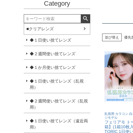
Category
■クリアレンズ
並び替え
優先
◆１日使い捨てレンズ
◆２週間使い捨てレンズ
◆１か月使い捨てレンズ
◆１日使い捨てレンズ（乱視
用）
◆２週間使い捨てレンズ（乱視
用）
乱視用 カラコン 白
ジモデル
◆１日使い捨てレンズ（遠近両
フェリアモ ト
箱】(1箱10枚入り
用）
TORIC 1日使