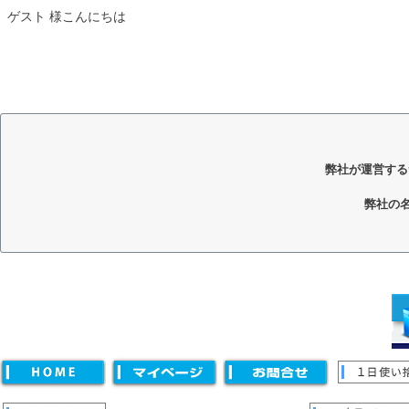
ゲスト 様こんにちは
弊社が運営する
弊社の
キーワード
価格
〜
並び順
新着順
登録順
価格が安い順
価格が高い順
優先度
キーワードヒット順