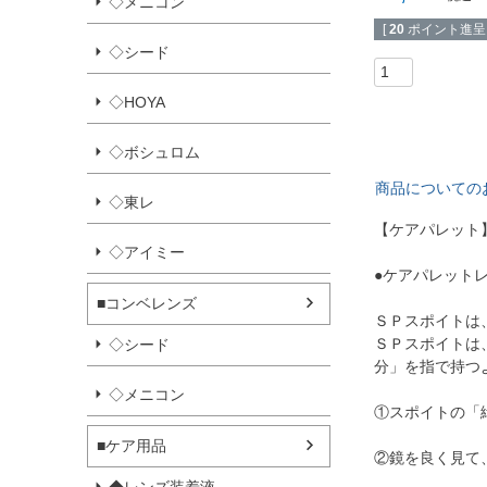
◇メニコン
[
20
ポイント進呈 
◇シード
◇HOYA
◇ボシュロム
商品についての
◇東レ
【ケアパレット
◇アイミー
●ケアパレット
■コンベレンズ
ＳＰスポイトは
ＳＰスポイトは
◇シード
分」を指で持つ
◇メニコン
①スポイトの「
■ケア用品
②鏡を良く見て