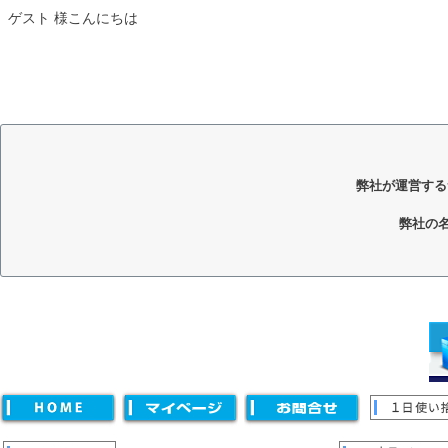
ゲスト 様こんにちは
弊社が運営する
弊社の
キーワード
価格
〜
並び順
新着順
登録順
価格が安い順
価格が高い順
優先度
キーワードヒット順