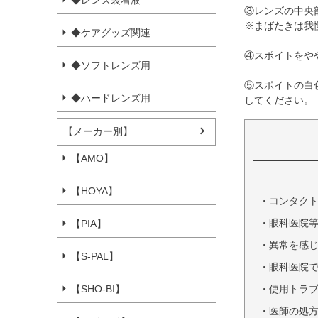
◆レンズ装着液
③レンズの中央
※まばたきは我
◆ケアグッズ関連
④スポイトをや
◆ソフトレンズ用
⑤スポイトの白
◆ハードレンズ用
してください。
【メーカー別】
【AMO】
【HOYA】
・コンタク
・眼科医院
【PIA】
・異常を感
【S-PAL】
・眼科医院
・使用トラ
【SHO-BI】
・医師の処