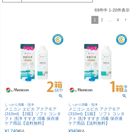
69
件中
1
-
20
件表示
1
2
…
4
しっかり消毒・洗浄
しっかり消毒・洗浄
メニコン エピカ アクアモア
メニコン エピカ アクアモア
(310ml) 【2箱】ソフト コンタ
(310ml)【1箱】 ソフト コンタ
クト 洗浄 すすぎ 消毒 保存液
クト 洗浄 すすぎ 消毒 保存液
ケア用品【送料無料】
ケア用品【送料無料】
¥
1,740
¥
940
税込
税込