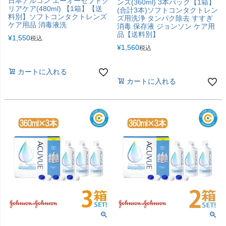
日本アルコン エーオーセプトク
ンズ(360ml) 3本パック【1箱】
リアケア(480ml) 【1箱】【送
(合計3本)ソフトコンタクトレン
料別】ソフトコンタクトレンズ
ズ用洗浄 タンパク除去 すすぎ
ケア用品 消毒液洗
消毒 保存液 ジョンソン ケア用
品【送料別】
¥
1,550
税込
¥
1,560
税込
カートに入れる
カートに入れる