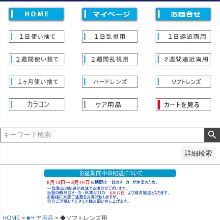
価格
〜
並び順
新着順
登録順
価格が安い順
価格が高い順
優先度順
レビュー順
キーワードヒット順
検索
詳細検索
HOME
■ケア用品
◆ソフトレンズ用