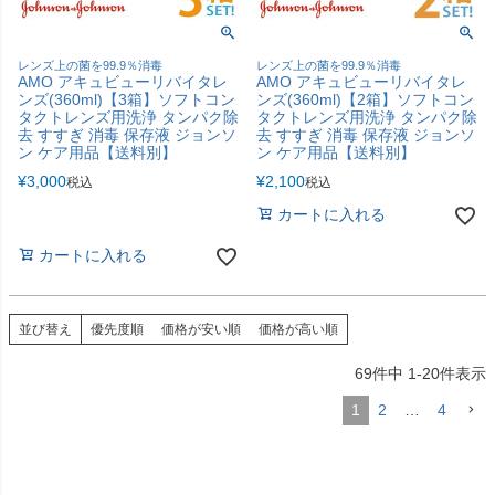
レンズ上の菌を99.9％消毒
レンズ上の菌を99.9％消毒
AMO アキュビューリバイタレ
AMO アキュビューリバイタレ
ンズ(360ml)【3箱】ソフトコン
ンズ(360ml)【2箱】ソフトコン
タクトレンズ用洗浄 タンパク除
タクトレンズ用洗浄 タンパク除
去 すすぎ 消毒 保存液 ジョンソ
去 すすぎ 消毒 保存液 ジョンソ
ン ケア用品【送料別】
ン ケア用品【送料別】
¥
3,000
¥
2,100
税込
税込
カートに入れる
カートに入れる
並び替え
優先度順
価格が安い順
価格が高い順
69
件中
1
-
20
件表示
1
2
…
4