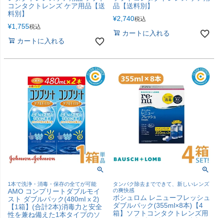
コンタクトレンズ ケア用品【送
品【送料別】
料別】
¥
2,740
税込
¥
1,755
税込
カートに入れる
カートに入れる
1本で洗浄・消毒・保存の全てが可能
タンパク除去までできて、新しいレンズ
AMO コンプリートダブルモイ
の爽快感
ボシュロム レニューフレッシュ
スト ダブルパック(480ml x 2)
ダブルパック(355ml×8本)【4
【1箱】(合計2本)消毒力と安全
箱】ソフトコンタクトレンズ用
性を兼ね備えた1本タイプのソ