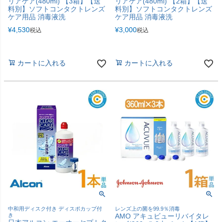
リアケア(480ml) 【3箱】【送
リアケア(480ml) 【2箱】【送
料別】ソフトコンタクトレンズ
料別】ソフトコンタクトレンズ
ケア用品 消毒液洗
ケア用品 消毒液洗
¥
4,530
¥
3,000
税込
税込
カートに入れる
カートに入れる
中和用ディスク付き ディスポカップ付
レンズ上の菌を99.9％消毒
き
AMO アキュビューリバイタレ