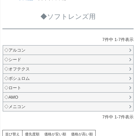
◆ソフトレンズ用
7
件中
1
-
7
件表示
◇アルコン
◇シード
◇オフテクス
◇ボシュロム
◇ロート
◇AMO
◇メニコン
7
件中
1
-
7
件表示
並び替え
優先度順
価格が安い順
価格が高い順