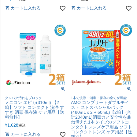
カートに入れる
カートに入れる
タンパク汚れをブロック
1本で洗浄・消毒・保存の全てが可能
メニコン エピカ(310ml) 【2
AMO コンプリートダブルモイ
箱】ソフト コンタクト 洗浄 す
スト ストスペシャルパック
すぎ 消毒 保存液 ケア用品【送
(480mL x 2 + 60mL)【2箱】(合
料無料】
計2040mL)消毒力と安全性を兼
ね備えた1本タイプのソフトコ
¥
1,628
税込
ンタクトレンズケア用品 ソフト
コンタクトレンズ ケア用品【送
カートに入れる
料別】