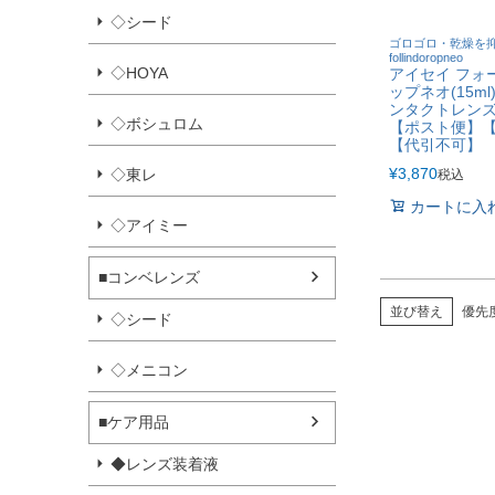
◇シード
ゴロゴロ・乾燥を
follindoropneo
◇HOYA
アイセイ フォ
ップネオ(15m
ンタクトレン
◇ボシュロム
【ポスト便】
【代引不可】
¥
3,870
◇東レ
税込
カートに入
◇アイミー
■コンベレンズ
並び替え
優先
◇シード
◇メニコン
■ケア用品
◆レンズ装着液