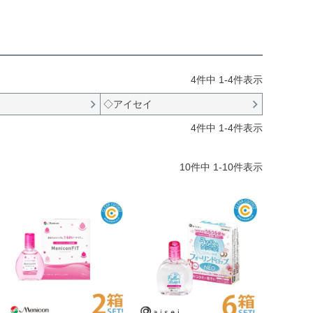
4
件中
1
-
4
件表示
◇アイセイ
4
件中
1
-
4
件表示
10
件中
1
-
10
件表示