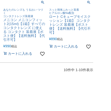
あなたのレンズも うるおい つづ
スッと簡単ふわっと装着
く
ヒアルロン酸Na配合
コンタクトレンズ装着液
ロート Cキューブモイスク
メニコン メニコンフィッ
ッション【1箱】 コンタク
ト2(15ml)【1箱】すべての
トレンズ 装着液【ポスト
コンタクトレンズ に使え
便】【送料無料】【代引不
る コンタクト 装着液【ポ
可】
スト便】【送料無料】【代
¥
890
税込
引不可】
¥
990
カートに入れる
税込
カートに入れる
10
件中
1
-
10
件表示