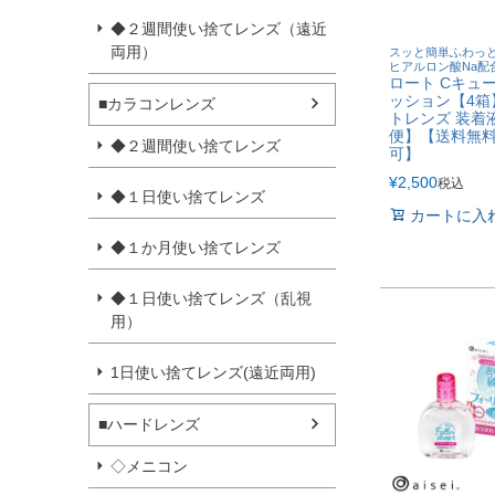
◆２週間使い捨てレンズ（遠近
両用）
スッと簡単ふわっ
ヒアルロン酸Na配
ロート Cキュ
ッション【4箱
■カラコンレンズ
トレンズ 装着
便】【送料無
◆２週間使い捨てレンズ
可】
¥
2,500
税込
◆１日使い捨てレンズ
カートに入
◆１か月使い捨てレンズ
◆１日使い捨てレンズ（乱視
用）
1日使い捨てレンズ(遠近両用)
■ハードレンズ
◇メニコン