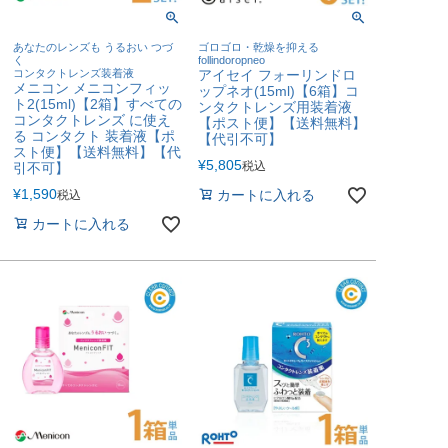
あなたのレンズも うるおい つづ
ゴロゴロ・乾燥を抑える
く
follindoropneo
コンタクトレンズ装着液
アイセイ フォーリンドロ
メニコン メニコンフィッ
ップネオ(15ml)【6箱】コ
ト2(15ml)【2箱】すべての
ンタクトレンズ用装着液
コンタクトレンズ に使え
【ポスト便】【送料無料】
る コンタクト 装着液【ポ
【代引不可】
スト便】【送料無料】【代
¥
5,805
税込
引不可】
¥
1,590
カートに入れる
税込
カートに入れる