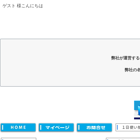
ゲスト 様こんにちは
弊社が運営する
弊社の
キーワード
価格
〜
並び順
新着順
登録順
価格が安い順
価格が高い順
優先度
キーワードヒット順