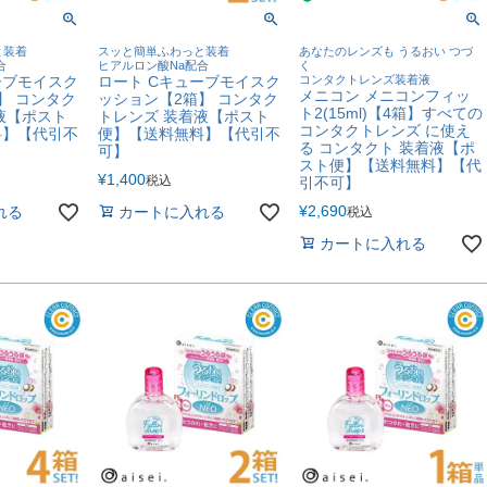
と装着
スッと簡単ふわっと装着
あなたのレンズも うるおい つづ
合
ヒアルロン酸Na配合
く
ーブモイスク
ロート Cキューブモイスク
コンタクトレンズ装着液
メニコン メニコンフィッ
】 コンタク
ッション【2箱】 コンタク
ト2(15ml)【4箱】すべての
液【ポスト
トレンズ 装着液【ポスト
コンタクトレンズ に使え
料】【代引不
便】【送料無料】【代引不
る コンタクト 装着液【ポ
可】
スト便】【送料無料】【代
¥
1,400
税込
引不可】
¥
2,690
れる
カートに入れる
税込
カートに入れる