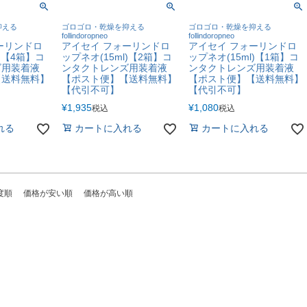
抑える
ゴロゴロ・乾燥を抑える
ゴロゴロ・乾燥を抑える
follindoropneo
follindoropneo
ーリンドロ
アイセイ フォーリンドロ
アイセイ フォーリンドロ
l)【4箱】コ
ップネオ(15ml)【2箱】コ
ップネオ(15ml)【1箱】コ
ズ用装着液
ンタクトレンズ用装着液
ンタクトレンズ用装着液
【送料無料】
【ポスト便】【送料無料】
【ポスト便】【送料無料】
【代引不可】
【代引不可】
¥
1,935
¥
1,080
税込
税込
れる
カートに入れる
カートに入れる
度順
価格が安い順
価格が高い順