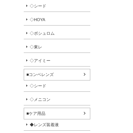
◇シード
◇HOYA
◇ボシュロム
◇東レ
◇アイミー
■コンベレンズ
◇シード
◇メニコン
■ケア用品
◆レンズ装着液