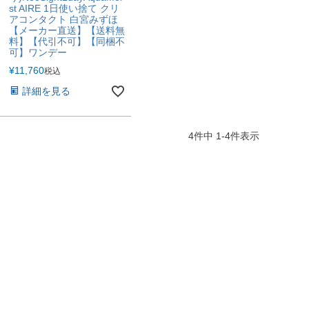
st AIRE 1日使い捨て クリ
アコンタクト 白宮みずほ
【メーカー直送】【送料無
料】【代引不可】【同梱不
可】ワンデー
¥
11,760
税込
詳細を見る
4
件中
1
-
4
件表示