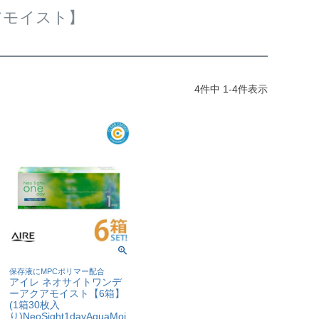
アモイスト】
4
件中
1
-
4
件表示
保存液にMPCポリマー配合
アイレ ネオサイトワンデ
ーアクアモイスト【6箱】
(1箱30枚入
り)NeoSight1dayAquaMoi