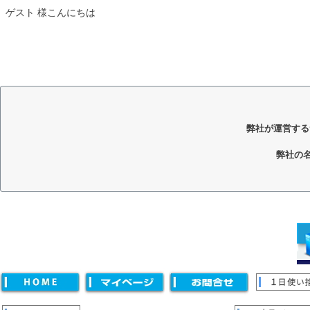
ゲスト 様こんにちは
弊社が運営する
弊社の
キーワード
価格
〜
並び順
新着順
登録順
価格が安い順
価格が高い順
優先度
キーワードヒット順