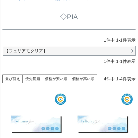
◇PIA
1
件中
1
-
1
件表示
【フェリアモクリア】
1
件中
1
-
1
件表示
4
件中
1
-
4
件表示
並び替え
優先度順
価格が安い順
価格が高い順