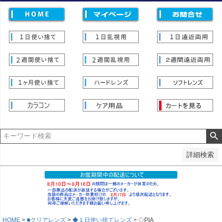
価格
〜
並び順
新着順
登録順
価格が安い順
価格が高い順
優先度順
レビュー順
キーワードヒット順
検索
詳細検索
HOME
■クリアレンズ
◆１日使い捨てレンズ
◇PIA