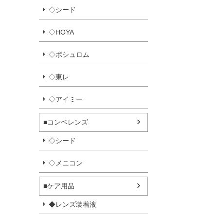
◇シード
◇HOYA
◇ボシュロム
◇東レ
◇アイミー
■コンベレンズ
◇シード
◇メニコン
■ケア用品
◆レンズ装着液