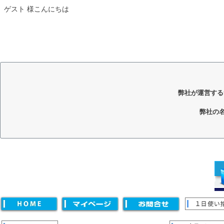
ゲスト 様こんにちは
弊社が運営する
弊社の
キーワード
価格
〜
並び順
新着順
登録順
価格が安い順
価格が高い順
優先度
キーワードヒット順