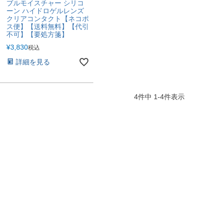
ブルモイスチャー シリコ
ーン ハイドロゲルレンズ
クリアコンタクト【ネコポ
ス便】【送料無料】【代引
不可】【要処方箋】
¥
3,830
税込
詳細を見る
4
件中
1
-
4
件表示