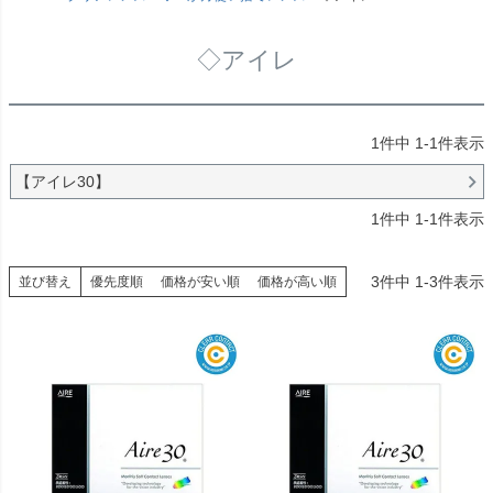
◇アイレ
1
件中
1
-
1
件表示
【アイレ30】
1
件中
1
-
1
件表示
3
件中
1
-
3
件表示
並び替え
優先度順
価格が安い順
価格が高い順