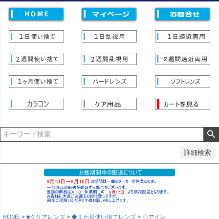
価格
〜
並び順
新着順
登録順
価格が安い順
価格が高い順
優先度順
レビュー順
キーワードヒット順
検索
詳細検索
HOME
■クリアレンズ
◆１か月使い捨てレンズ
◇アイレ