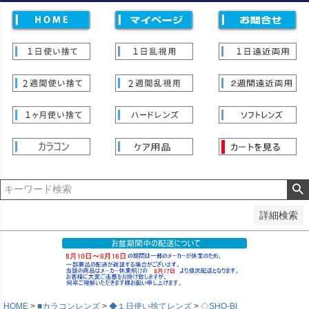
価格
〜
並び順
新着順
登録順
価格が安い順
価格が高い順
優先度順
レビュー順
キーワードヒット順
検索
詳細検索
HOME
■カラコンレンズ
◆１日使い捨てレンズ
◇SHO-BI