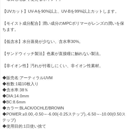
【UVカット】UV-Aを90%以上、UV-Bを99%以上カットします。
【モイスト成分配合】潤い成分のMPCポリマーがレンズの潤いを保
ちます。
【低含水】水分蒸発が少ない、含水率30%。
【サンドウィッチ製法】色素が直接瞳に触れない製法。
【非イオン性】汚れが付着しにくい、非イオン性素材。
◆販売名:アーティラルUVM
◆枚数:1箱10枚入り
◆含水率:38％
◆DIA:14.0mm
◆BC:8.6mm
◆カラー:BLACK/OCHLE/BROWN
◆POWER:±0.00,-0.50～-6.00(-0.25ステップ),-6.50～-10.00(0.50ス
テップ)
◆使用目的:1日使い捨て