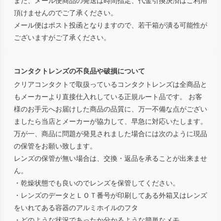
また、メール便商品の発送は時間指定、代金引換決済はご利用
頂けませんのでご了承ください。
メール便はポスト投函となりますので、若干箱が潰る可能性が
ございますがご了承ください。
コンタクトレンズの不良品や破損について
クリアコンタクトで取扱っているコンタクトレンズは全商品と
もメーカーより直接仕入れしている正規ルート品です。 お客
様のお手元へお届けした商品の品質に、万一不備な点がござい
ましたら当店とメーカーが協力して、早急に対応いたします。
万が一、商品に問題が発見されました場合には次のように現品
の保管をお願い致します。
レンズの保管が無い場合は、交換・返品を承ることが出来ませ
ん。
・乾燥状態でも良いのでレンズを保管してください。
・レンズのデータとＬＯＴ番号が印刷してある外箱又はレンズ
をいれてある容器のアルミホイルのフタ
・どのような状況であったか分かるような簡単なメモ