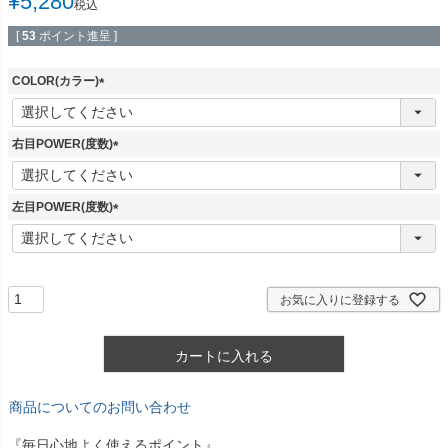
¥
5,280
税込
[
53
ポイント進呈 ]
COLOR(カラー)
(
必
須
右目POWER(度数)
)
(
必
須
左目POWER(度数)
)
(
必
須
)
お気に入りに登録する
カートに入れる
商品についてのお問い合わせ
『毎日心地よく使えるポイント』