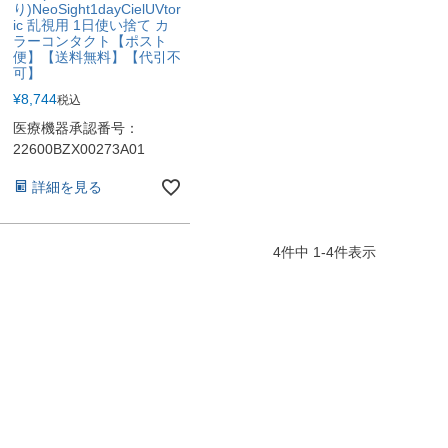
り)NeoSight1dayCielUVtor
ic 乱視用 1日使い捨て カ
ラーコンタクト【ポスト
便】【送料無料】【代引不
可】
¥
8,744
税込
医療機器承認番号：
22600BZX00273A01
詳細を見る
4
件中
1
-
4
件表示