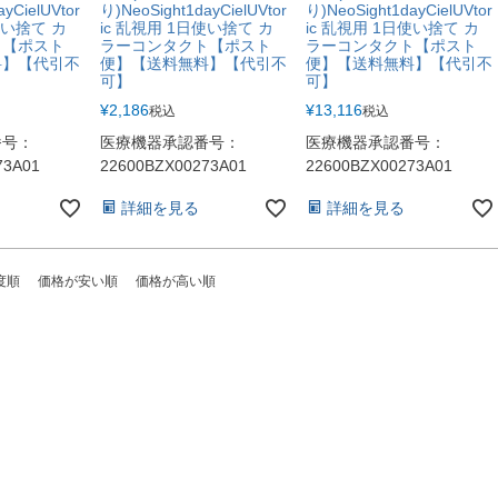
yCielUVtor
り)NeoSight1dayCielUVtor
り)NeoSight1dayCielUVtor
使い捨て カ
ic 乱視用 1日使い捨て カ
ic 乱視用 1日使い捨て カ
ト【ポスト
ラーコンタクト【ポスト
ラーコンタクト【ポスト
料】【代引不
便】【送料無料】【代引不
便】【送料無料】【代引不
可】
可】
¥
2,186
¥
13,116
税込
税込
番号：
医療機器承認番号：
医療機器承認番号：
73A01
22600BZX00273A01
22600BZX00273A01
詳細を見る
詳細を見る
度順
価格が安い順
価格が高い順