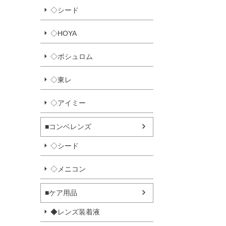
◇シード
◇HOYA
◇ボシュロム
◇東レ
◇アイミー
■コンベレンズ
◇シード
◇メニコン
■ケア用品
◆レンズ装着液