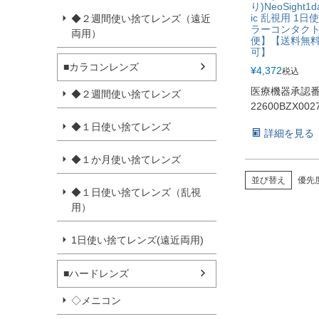
り)NeoSight1da
ic 乱視用 1日
◆２週間使い捨てレンズ（遠近
ラーコンタク
両用）
便】【送料無
可】
■カラコンレンズ
¥
4,372
税込
医療機器承認
◆２週間使い捨てレンズ
22600BZX002
◆１日使い捨てレンズ
詳細を見る
◆１か月使い捨てレンズ
並び替え
優先
◆１日使い捨てレンズ（乱視
用）
1日使い捨てレンズ(遠近両用)
■ハードレンズ
◇メニコン