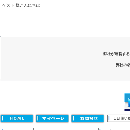
ゲスト 様こんにちは
弊社が運営する
弊社の
キーワード
価格
〜
並び順
新着順
登録順
価格が安い順
価格が高い順
優先度
キーワードヒット順