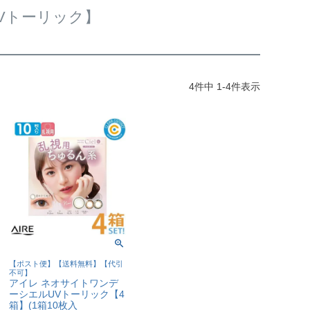
Vトーリック】
4
件中
1
-
4
件表示
【ポスト便】【送料無料】【代引
不可】
アイレ ネオサイトワンデ
ーシエルUVトーリック【4
箱】(1箱10枚入