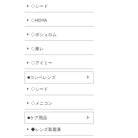
◇シード
◇HOYA
◇ボシュロム
◇東レ
◇アイミー
■コンベレンズ
◇シード
◇メニコン
■ケア用品
◆レンズ装着液