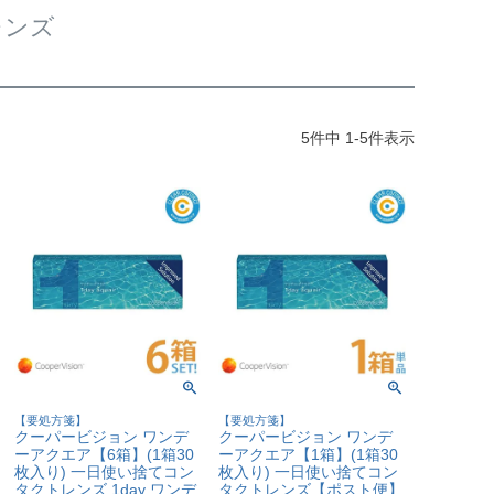
レンズ
5
件中
1
-
5
件表示
【要処方箋】
【要処方箋】
クーパービジョン ワンデ
クーパービジョン ワンデ
ーアクエア【6箱】(1箱30
ーアクエア【1箱】(1箱30
枚入り) 一日使い捨てコン
枚入り) 一日使い捨てコン
タクトレンズ 1day ワンデ
タクトレンズ【ポスト便】