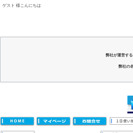
ゲスト 様こんにちは
弊社が運営する
弊社の
キーワード
価格
〜
並び順
新着順
登録順
価格が安い順
価格が高い順
優先度
キーワードヒット順