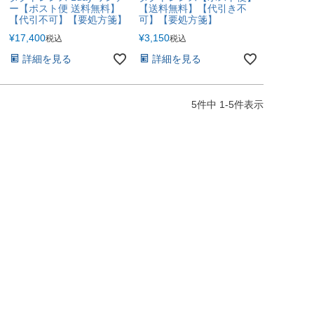
ー【ポスト便 送料無料】
【送料無料】【代引き不
【代引不可】【要処方箋】
可】【要処方箋】
¥
17,400
¥
3,150
税込
税込
詳細を見る
詳細を見る
5
件中
1
-
5
件表示