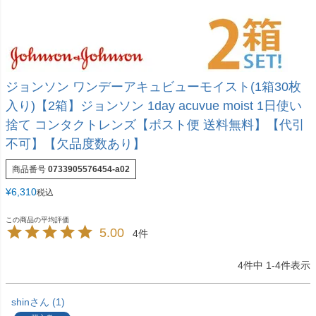
ジョンソン ワンデーアキュビューモイスト(1箱30枚
入り)【2箱】ジョンソン 1day acuvue moist 1日使い
捨て コンタクトレンズ【ポスト便 送料無料】【代引
不可】【欠品度数あり】
商品番号
0733905576454-a02
¥
6,310
税込
5.00
4
4
件中
1
-
4
件表示
shin
1