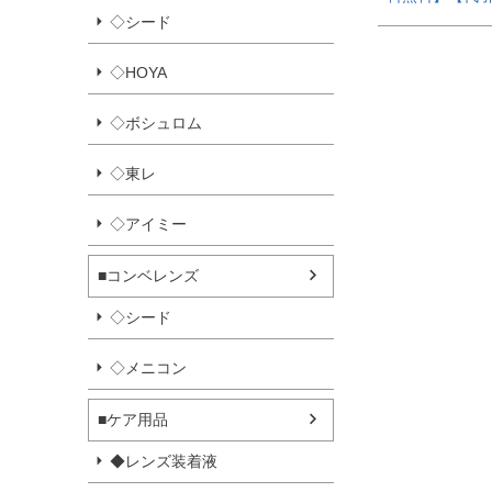
◇シード
◇HOYA
◇ボシュロム
◇東レ
◇アイミー
■コンベレンズ
◇シード
◇メニコン
■ケア用品
◆レンズ装着液