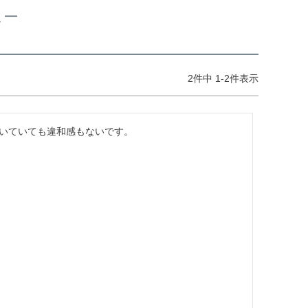
ュー
2
件中
1
-
2
件表示