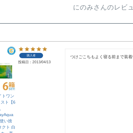
にのみさんのレビ
購入者
投稿日
2013/04/13
イトワン
スト【6
入
ayAqua
1日使い捨
タクト 白