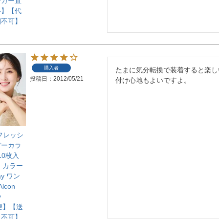
ーカー直
料】【代
梱不可】
購入者
たまに気分転換で装着すると楽し
投稿日
2012/05/21
付け心地もよいですよ。
フレッシ
デーカラ
10枚入
 カラー
y ワン
lcon
y
ト便】【送
引不可】