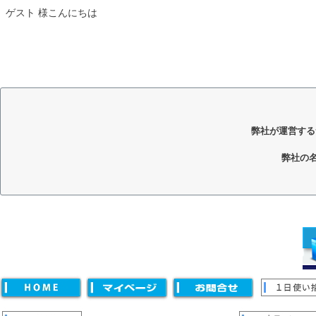
ゲスト 様こんにちは
弊社が運営する
弊社の
キーワード
価格
〜
並び順
新着順
登録順
価格が安い順
価格が高い順
優先度
キーワードヒット順