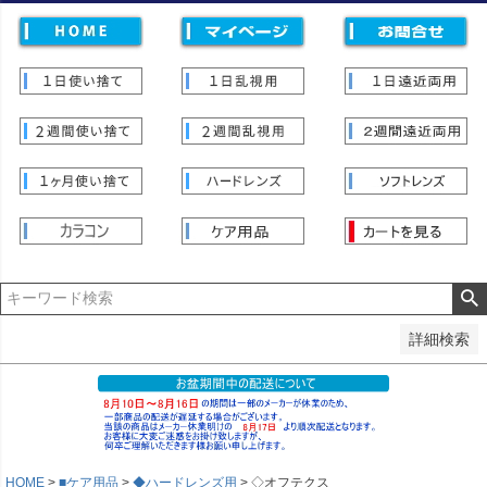
価格
〜
並び順
新着順
登録順
価格が安い順
価格が高い順
優先度順
レビュー順
キーワードヒット順
検索
詳細検索
HOME
■ケア用品
◆ハードレンズ用
◇オフテクス