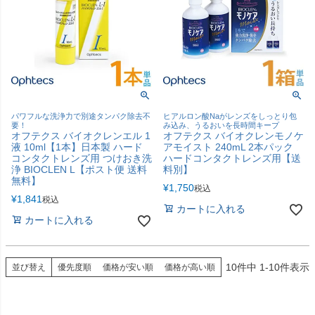
パワフルな洗浄力で別途タンパク除去不
ヒアルロン酸Naがレンズをしっとり包
要！
み込み、うるおいを長時間キープ
オフテクス バイオクレンエル 1
オフテクス バイオクレンモノケ
液 10ml【1本】日本製 ハード
アモイスト 240mL 2本パック
コンタクトレンズ用 つけおき洗
ハードコンタクトレンズ用【送
浄 BIOCLEN L【ポスト便 送料
料別】
無料】
¥
1,750
税込
¥
1,841
税込
カートに入れる
カートに入れる
10
件中
1
-
10
件表示
並び替え
優先度順
価格が安い順
価格が高い順