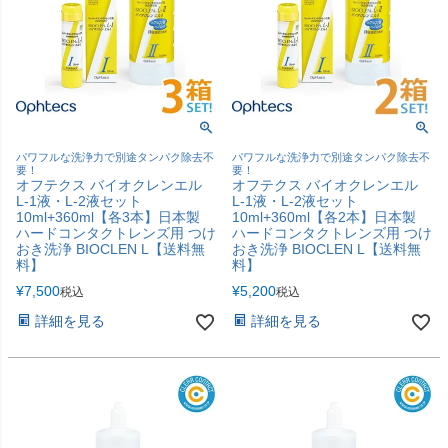
パワフルな洗浄力で別途タンパク除去不
パワフルな洗浄力で別途タンパク除去不
要！
要！
オフテクス バイオクレンエル
オフテクス バイオクレンエル
L-1液・L-2液セット
L-1液・L-2液セット
10ml+360ml【各3本】日本製
10ml+360ml【各2本】日本製
ハードコンタクトレンズ用 つけ
ハードコンタクトレンズ用 つけ
おき洗浄 BIOCLEN L【送料無
おき洗浄 BIOCLEN L【送料無
料】
料】
¥
7,500
¥
5,200
税込
税込
詳細を見る
詳細を見る