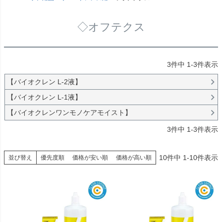
◇オフテクス
3
件中
1
-
3
件表示
【バイオクレン L-2液】
【バイオクレン L-1液】
【バイオクレンワンモノケアモイスト】
3
件中
1
-
3
件表示
10
件中
1
-
10
件表示
並び替え
優先度順
価格が安い順
価格が高い順