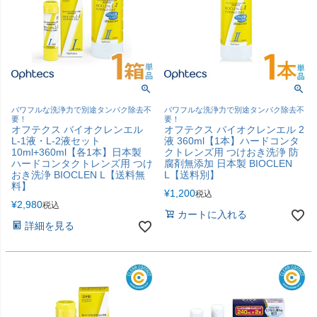
パワフルな洗浄力で別途タンパク除去不
パワフルな洗浄力で別途タンパク除去不
要！
要！
オフテクス バイオクレンエル
オフテクス バイオクレンエル 2
L-1液・L-2液セット
液 360ml【1本】ハードコンタ
10ml+360ml【各1本】日本製
クトレンズ用 つけおき洗浄 防
ハードコンタクトレンズ用 つけ
腐剤無添加 日本製 BIOCLEN
おき洗浄 BIOCLEN L【送料無
L【送料別】
料】
¥
1,200
税込
¥
2,980
税込
カートに入れる
詳細を見る