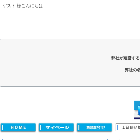
ゲスト 様こんにちは
弊社が運営する
弊社の
キーワード
価格
〜
並び順
新着順
登録順
価格が安い順
価格が高い順
優先度
キーワードヒット順