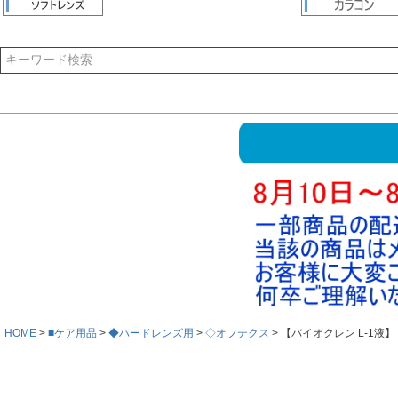
HOME
■ケア用品
◆ハードレンズ用
◇オフテクス
【バイオクレン L-1液】