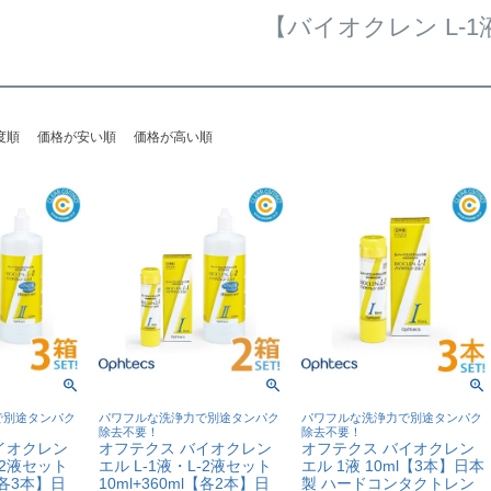
【バイオクレン L-1
度順
価格が安い順
価格が高い順
で別途タンパク
パワフルな洗浄力で別途タンパク
パワフルな洗浄力で別途タンパク
除去不要！
除去不要！
イオクレン
オフテクス バイオクレン
オフテクス バイオクレン
-2液セット
エル L-1液・L-2液セット
エル 1液 10ml【3本】日本
l【各3本】日
10ml+360ml【各2本】日
製 ハードコンタクトレン