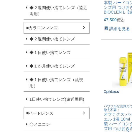
本製 ハードコ
ンズ用 つけお
◆２週間使い捨てレンズ（遠近
BIOCLEN L
両用）
¥
7,500
税込
■カラコンレンズ
詳細を見る
◆２週間使い捨てレンズ
◆１日使い捨てレンズ
◆１か月使い捨てレンズ
◆１日使い捨てレンズ（乱視
用）
1日使い捨てレンズ(遠近両用)
パワフルな洗浄力
除去不要！
■ハードレンズ
オフテクス バ
エル 1液 10m
製 ハードコン
◇メニコン
ズ用 つけおき