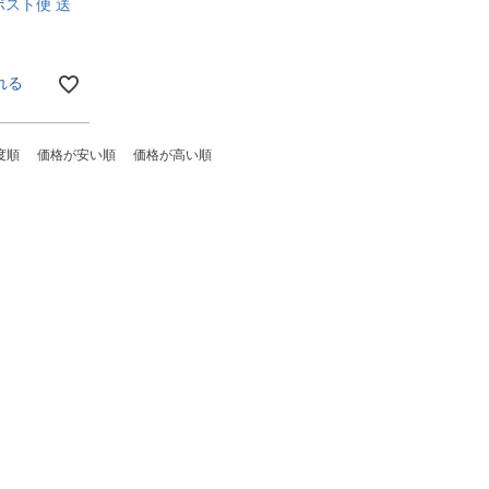
【ポスト便 送
れる
度順
価格が安い順
価格が高い順