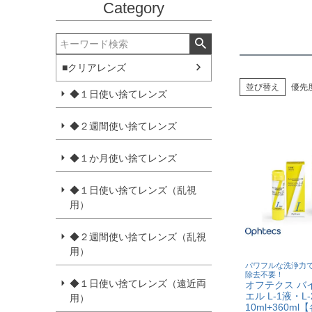
Category
■クリアレンズ
並び替え
優先
◆１日使い捨てレンズ
◆２週間使い捨てレンズ
◆１か月使い捨てレンズ
◆１日使い捨てレンズ（乱視
用）
◆２週間使い捨てレンズ（乱視
用）
パワフルな洗浄力
除去不要！
◆１日使い捨てレンズ（遠近両
オフテクス バ
エル L-1液・L
用）
10ml+360m