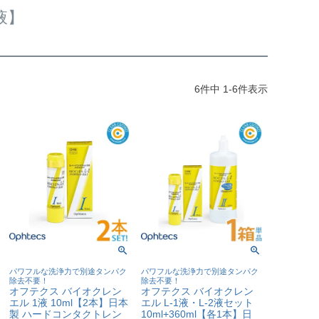
液】
6
件中
1
-
6
件表示
パワフルな洗浄力で別途タンパク
パワフルな洗浄力で別途タンパク
除去不要！
除去不要！
オフテクス バイオクレン
オフテクス バイオクレン
エル 1液 10ml【2本】日本
エル L-1液・L-2液セット
製 ハードコンタクトレン
10ml+360ml【各1本】日