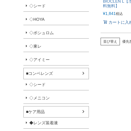
BIOCLEN L
料無料】
◇シード
¥
1,841
税込
◇HOYA
カートに入
◇ボシュロム
並び替え
優先
◇東レ
◇アイミー
■コンベレンズ
◇シード
◇メニコン
■ケア用品
◆レンズ装着液