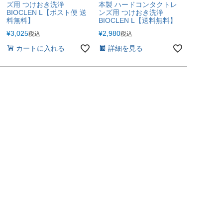
ズ用 つけおき洗浄
本製 ハードコンタクトレ
BIOCLEN L【ポスト便 送
ンズ用 つけおき洗浄
料無料】
BIOCLEN L【送料無料】
¥
3,025
¥
2,980
税込
税込
カートに入れる
詳細を見る