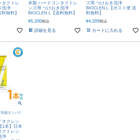
ンタクトレ
本製 ハードコンタクトレ
ズ用 つけおき洗浄
き洗浄
ンズ用 つけおき洗浄
BIOCLEN L【ポスト便 送
【送料無料】
BIOCLEN L【送料無料】
料無料】
¥
5,200
¥
4,209
税込
税込
詳細を見る
カートに入れる
で別途タンパク
イオクレン
l【1本】日本
タクトレン
洗浄