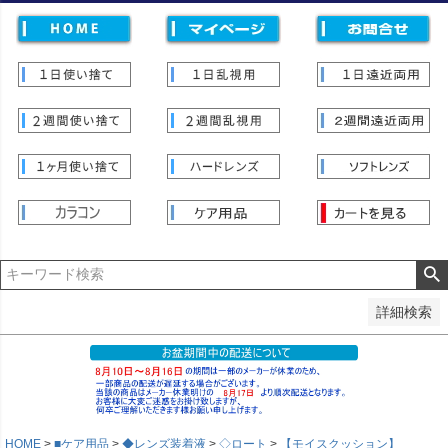
価格
〜
並び順
新着順
登録順
価格が安い順
価格が高い順
優先度順
レビュー順
キーワードヒット順
検索
詳細検索
HOME
■ケア用品
◆レンズ装着液
◇ロート
【モイスクッション】