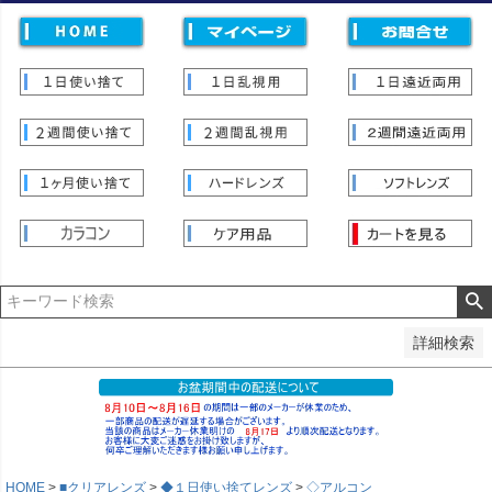
価格
〜
並び順
新着順
登録順
価格が安い順
価格が高い順
優先度順
レビュー順
キーワードヒット順
検索
詳細検索
HOME
■クリアレンズ
◆１日使い捨てレンズ
◇アルコン