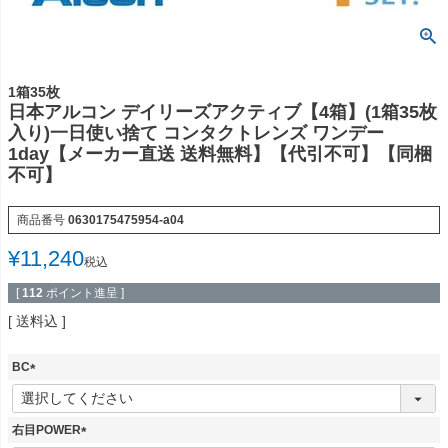
1箱35枚
日本アルコン デイリーズアクティブ【4箱】(1箱35枚
入り)一日使い捨て コンタクトレンズ ワンデー
1day【メーカー直送 送料無料】【代引不可】【同梱
不可】
商品番号
0630175475954-a04
¥
11,240
税込
[
112
ポイント進呈 ]
送料込
BC
(
必
須
右目POWER
)