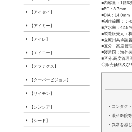
■内容量：1箱6
■BC：8.7mm
【アイセイ】
■DIA：14.0mm
■制作範囲：：-0.50
【アイミー】
■含水率：42.5
■製造販売元：
【アイレ】
■医療用具承認番号：
■区分：高度管
■製造国：海外
【エイコー】
■区分:高度管理医
◇販売価格及び
【オフテクス】
【クーパービジョン】
【サイモン】
・コンタク
【シンシア】
・眼科医院
【シード】
・異常を感