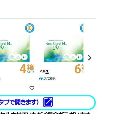
¥
9,372
込
税込