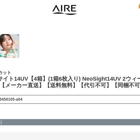
カット
イト14UV【4箱】(1箱6枚入り) NeoSight14UV 2ウ
RE【メーカー直送】【送料無料】【代引不可】【同梱不
3450105-a04
]