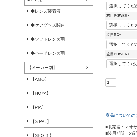
(
必
◆レンズ装着液
須
右目POWER
)
(
◆ケアグッズ関連
必
須
左目BC
)
◆ソフトレンズ用
(
必
須
◆ハードレンズ用
左目POWER
)
(
必
【メーカー別】
須
)
【AMO】
【HOYA】
【PIA】
商品についての
【S-PAL】
■販売名：ネオサイト
■装用期間：2
【SHO-BI】