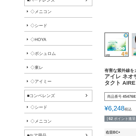
■ハードレンズ
◇メニコン
◇シード
◇HOYA
◇ボシュロム
◇東レ
有害な紫外線を
アイレ ネオサ
◇アイミー
タクト AI
■コンベレンズ
商品番号
454768
¥
6,248
◇シード
税込
[
62
ポイント進呈 
◇メニコン
右目BC
■ケア用品