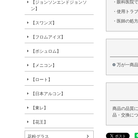
・眼科医院
【ジョンソンエンドジョンソ
ン】
・使用トラ
・医師の処
【スワンズ】
【フロムアイズ】
【ボシュロム】
万が一商
【メニコン】
【ロート】
【日本アルコン】
【東レ】
商品の品質に
品・交換につ
【花王】
花粉グラス