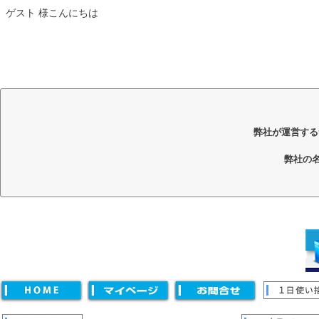
ゲスト 様こんにちは
弊社が運営する
弊社の
キーワード
価格
〜
並び順
新着順
登録順
価格が安い順
価格が高い順
優先度
キーワードヒット順