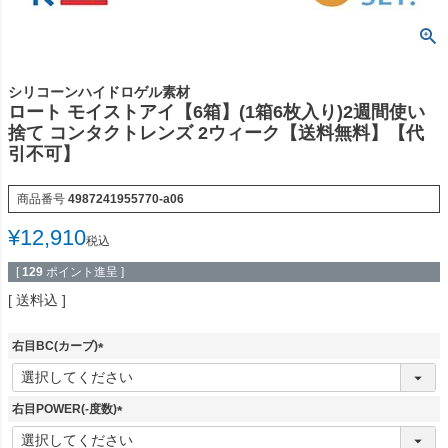
シリコーンハイドロゲル素材
ロート モイストアイ【6箱】(1箱6枚入り)2週間使い
捨て コンタクトレンズ 2ウィーク【送料無料】【代
引不可】
商品番号
4987241955770-a06
¥
12,910
税込
[
129
ポイント進呈 ]
送料込
右目BC(カーブ)
(
必
須
右目POWER(-度数)
)
(