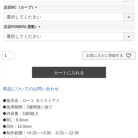
必
須
左目BC（カーブ）
)
(
必
須
左目POWER(-度数）
)
(
必
須
)
お気に入りに登録する
カートに入れる
商品についてのお問い合わせ
◆販売名：ロート モイストアイ
◆装用期間：2週間使い捨て
◆内容量：1箱6枚入
◆BC：8.6mm
◆DIA：14.0mm
◆制作範囲：+0.25～+3.00 -0.25～-12.00