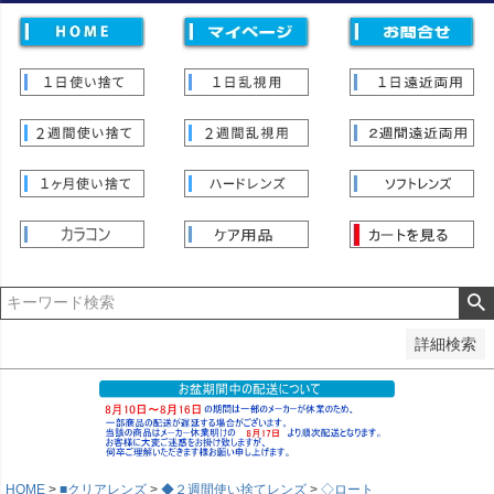
価格
〜
並び順
新着順
登録順
価格が安い順
価格が高い順
優先度順
レビュー順
キーワードヒット順
検索
詳細検索
HOME
■クリアレンズ
◆２週間使い捨てレンズ
◇ロート