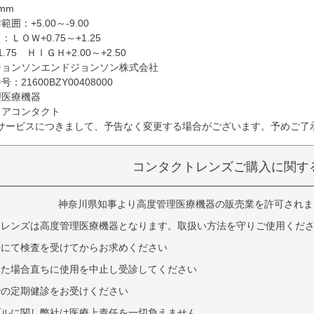
mm
囲：+5.00～-9.00
ＬＯＷ+0.75～+1.25
1.75 ＨＩＧＨ+2.00～+2.50
ジョンソンエンドジョンソン株式会社
21600BZY00408000
理医療機器
リアコンタクト
サービスにつきまして、予告なく変更する場合がございます。予めご了
コンタクトレンズご購入に関す
神奈川県知事より高度管理医療機器の販売業を許可されました
トレンズは高度管理医療機器となります。取扱い方法を守りご使用くだ
等にて検査を受けてからお求めください
じた場合直ちに使用を中止し受診してください
での定期健診をお受けください
ブルに関し弊社は医療上責任を一切負えません