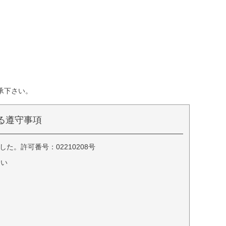
承下さい。
る遵守事項
。許可番号：02210208号
さい