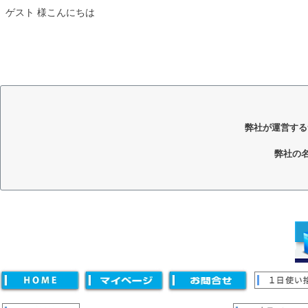
ゲスト 様こんにちは
弊社が運営する
弊社の
キーワード
価格
〜
並び順
新着順
登録順
価格が安い順
価格が高い順
優先度
キーワードヒット順