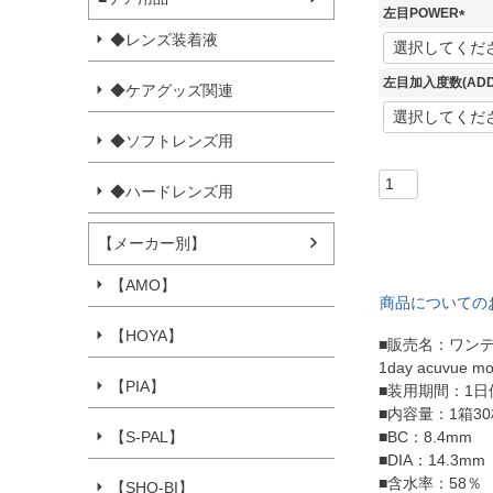
左目POWER
(
◆レンズ装着液
必
須
左目加入度数(ADD
◆ケアグッズ関連
)
◆ソフトレンズ用
◆ハードレンズ用
【メーカー別】
【AMO】
商品についての
【HOYA】
■販売名：ワン
1day acuvue moi
【PIA】
■装用期間：1日
■内容量：1箱3
■BC：8.4mm
【S-PAL】
■DIA：14.3mm
■含水率：58％
【SHO-BI】