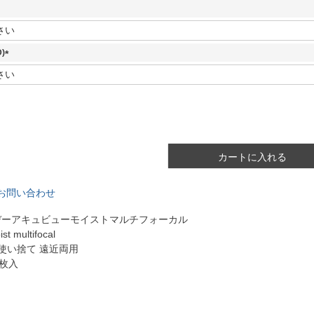
須
)
)
(
必
須
)
カートに入れる
お問い合わせ
デーアキュビューモイストマルチフォーカル
st multifocal
使い捨て 遠近両用
0枚入