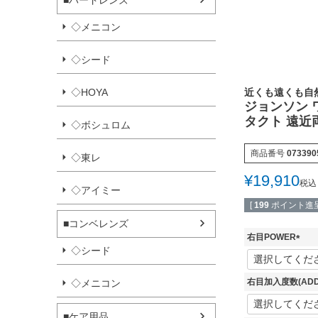
■ハードレンズ
◇メニコン
◇シード
近くも遠くも自
◇HOYA
ジョンソン 
タクト 遠近両
◇ボシュロム
商品番号
073390
◇東レ
¥
19,910
税込
◇アイミー
[
199
ポイント進呈
■コンベレンズ
右目POWER
◇シード
(
必
須
右目加入度数(ADD
◇メニコン
)
■ケア用品