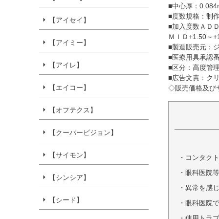
■中心厚：0.084
■度数規格：制作範
【アイセイ】
■加入度数ＡＤＤ：
ＭＩＤ+1.50～+
【アイミー】
■製造販売元：
■医療用具承認番号：
【アイレ】
■区分：高度管
■広告文責：ク
【エイコー】
◇販売価格及び
【オフテクス】
【クーパービジョン】
【サイモン】
・コンタク
・眼科医院
【シンシア】
・異常を感
【シード】
・眼科医院
・使用トラ