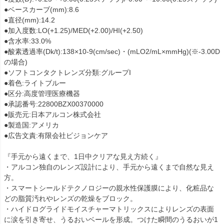
●ベースカーブ(mm):8.6
●直径(mm):14.2
●加入度数:LO(+1.25)/MED(+2.00)/HI(+2.50)
●含水率:33.0%
●酸素透過率(Dk/t):138×10-9(cm/sec)・(mLO2/mL×mmHg)(※-3.00D
の場合)
●ソフトコンタクトレンズ分類:グループI
●着色:ライトブルー
●区分:高度管理医療機器
●承認番号:22800BZX00370000
●販売元:日本アルコン株式会社
●製造国:アメリカ
●広告文責:有限会社ビジョンケア
『手元から遠くまで、1日中クリアな見え方続く』
・アルコン独自のレンズ設計により、手元から遠くまで自然な見え
方。
・スマートシールドテクノロジーの親水性保護膜により、化粧品な
どの脂質汚れやレンズの乾燥をブロック。
・ハイドログライドモイスチャーマトリックスによりレンズの表面
に涙を引き寄せ、うるおいベールを形成。つけた瞬間のうるおいが1