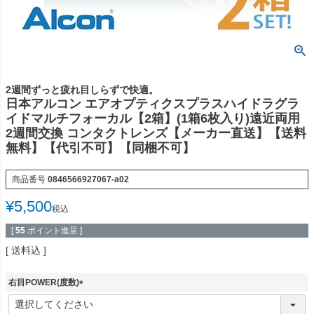
2週間ずっと疲れ目しらずで快適。
日本アルコン エアオプティクスプラスハイドラグラ
イドマルチフォーカル【2箱】(1箱6枚入り)遠近両用
2週間交換 コンタクトレンズ【メーカー直送】【送料
無料】【代引不可】【同梱不可】
商品番号
0846566927067-a02
¥
5,500
税込
[
55
ポイント進呈 ]
送料込
右目POWER(度数)
(
必