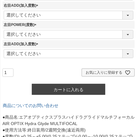
須
右目ADD(加入度数)
)
(
必
須
左目POWER(度数)
)
(
必
須
左目ADD(加入度数)
)
(
必
須
)
お気に入りに登録する
カートに入れる
商品についてのお問い合わせ
●商品名:エアオプティクスプラスハイドラグライドマルチフォーカル
AIR OPTIX Hydra Glyde MULTIFOCAL
●使用方法等:終日装用/2週間交換(遠近両用)
●度数(D):+0.25～+5.00(0.25ステップ)/-0.00～-10.00(0.25ステップ)