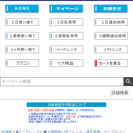
価格
〜
並び順
新着順
登録順
価格が安い順
価格が高い順
優先度順
レビュー順
キーワードヒット順
検索
詳細検索
HOME
■クリアレンズ
◆２週間使い捨てレンズ（遠近両用）
◇アルコン