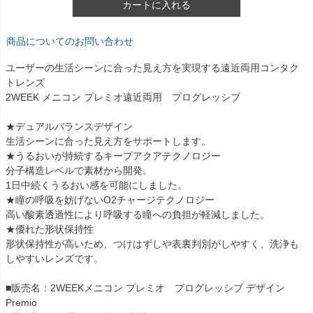
カートに入れる
商品についてのお問い合わせ
ユーザーの生活シーンに合った見え方を実現する遠近両用コンタク
トレンズ
2WEEK メニコン プレミオ遠近両用 プログレッシブ
★デュアルバランスデザイン
生活シーンに合った見え方をサポートします。
★うるおいが持続するキープアクアテクノロジー
分子構造レベルで素材から開発。
1日中続くうるおい感を可能にしました。
★瞳の呼吸を妨げないO2チャージテクノロジー
高い酸素透過性により呼吸する瞳への負担が軽減しました。
★優れた形状保持性
形状保持性が高いため、つけはずしや表裏判別がしやすく、洗浄も
しやすいレンズです。
■販売名：2WEEKメニコン プレミオ プログレッシブ デザイン
Premio