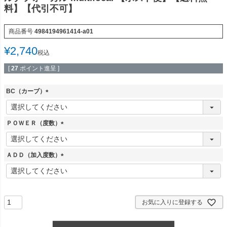
料】【代引不可】
商品番号
4984194961414-a01
¥
2,740
税込
[
27
ポイント進呈 ]
BC（カーブ）
(
必
須
ＰＯＷＥＲ（度数）
)
(
必
須
ＡＤＤ（加入度数）
)
(
必
須
)
お気に入りに登録する