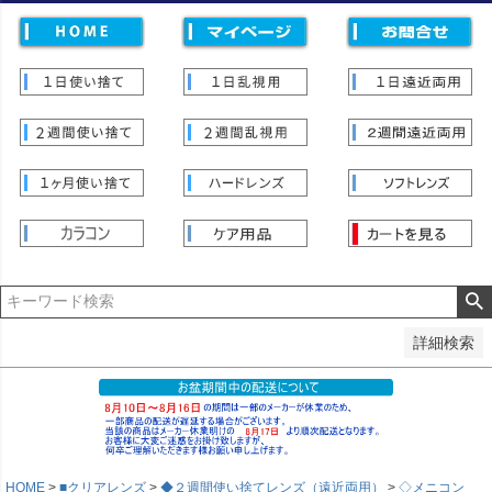
価格
〜
並び順
新着順
登録順
価格が安い順
価格が高い順
優先度順
レビュー順
キーワードヒット順
検索
詳細検索
HOME
■クリアレンズ
◆２週間使い捨てレンズ（遠近両用）
◇メニコン