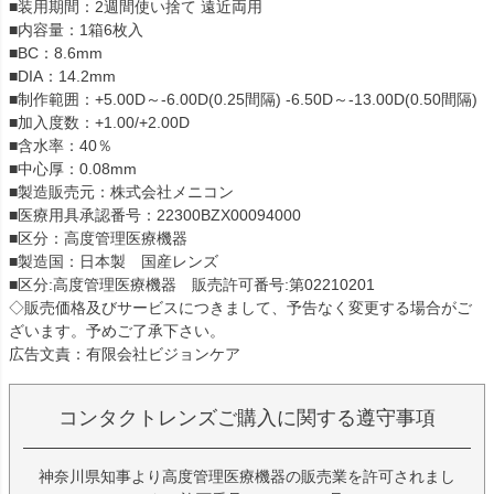
■装用期間：2週間使い捨て 遠近両用
■内容量：1箱6枚入
■BC：8.6mm
■DIA：14.2mm
■制作範囲：+5.00D～-6.00D(0.25間隔) -6.50D～-13.00D(0.50間隔)
■加入度数：+1.00/+2.00D
■含水率：40％
■中心厚：0.08mm
■製造販売元：株式会社メニコン
■医療用具承認番号：22300BZX00094000
■区分：高度管理医療機器
■製造国：日本製 国産レンズ
■区分:高度管理医療機器 販売許可番号:第02210201
◇販売価格及びサービスにつきまして、予告なく変更する場合がご
ざいます。予めご了承下さい。
広告文責：有限会社ビジョンケア
コンタクトレンズご購入に関する遵守事項
神奈川県知事より高度管理医療機器の販売業を許可されまし