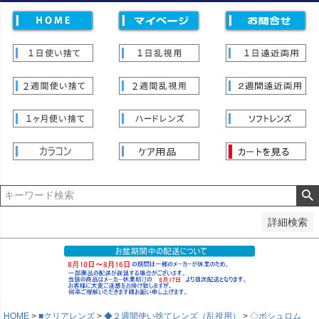
価格
〜
並び順
新着順
登録順
価格が安い順
価格が高い順
優先度順
レビュー順
キーワードヒット順
検索
詳細検索
HOME
■クリアレンズ
◆２週間使い捨てレンズ（乱視用）
◇ボシュロム