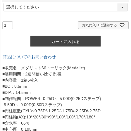
)
(
必
須
)
お気に入りに登録する
カートに入れる
商品についてのお問い合わせ
■販売名：メダリスト66トーリック(Medalist)
■装用期間：2週間使い捨て 乱視
■内容量：1箱6枚入
■BC：8.5mm
■DIA：14.5mm
■制作範囲：POWER:-0.25D～-5.00D(0.25Dステップ)
-5.50D～-9.00D(0.50Dステップ)
■円柱度数(CYL):-0.75D/-1.25D/-1.75D/-2.25D/-2.75D
■円柱軸(AX):10°/20°/80°/90°/100°/160°/170°/180°
■含水率：66％
■中心厚：0.195mm