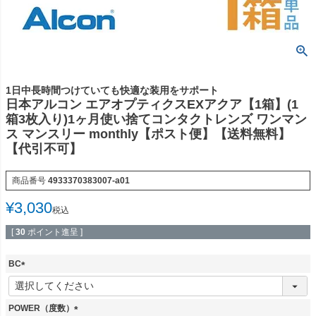
1日中長時間つけていても快適な装用をサポート
日本アルコン エアオプティクスEXアクア【1箱】(1
箱3枚入り)1ヶ月使い捨てコンタクトレンズ ワンマン
ス マンスリー monthly【ポスト便】【送料無料】
【代引不可】
商品番号
4933370383007-a01
¥
3,030
税込
[
30
ポイント進呈 ]
BC
(
必
須
POWER（度数）