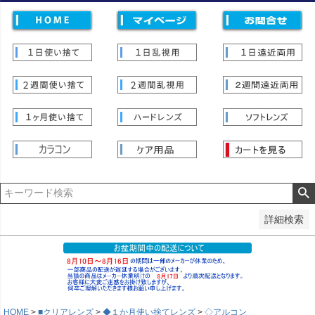
価格
〜
並び順
新着順
登録順
価格が安い順
価格が高い順
優先度順
レビュー順
キーワードヒット順
検索
詳細検索
HOME
■クリアレンズ
◆１か月使い捨てレンズ
◇アルコン