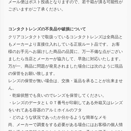
メール便はポスト投函となりますので、若干箱が潰る可能性が
ございますがご了承ください。
コンタクトレンズの不良品や破損について
クリアコンタクトで取扱っているコンタクトレンズは全商品と
もメーカーより直接仕入れしている正規ルート品です。 お客
様のお手元へお届けした商品の品質に、万一不備な点がござい
ましたら当店とメーカーが協力して、早急に対応いたします。
万が一、商品に問題が発見されました場合には次のように現品
の保管をお願い致します。
レンズの保管が無い場合は、交換・返品を承ることが出来ませ
ん。
・乾燥状態でも良いのでレンズを保管してください。
・レンズのデータとＬＯＴ番号が印刷してある外箱又はレンズ
をいれてある容器のアルミホイルのフタ
・どのような状況であったか分かるような簡単なメモ
尚、メーカーで調査をする必要がある場合にはお客様の個人情