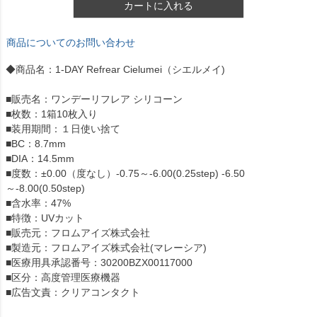
カートに入れる
商品についてのお問い合わせ
◆商品名：1-DAY Refrear Cielumei（シエルメイ)
■販売名：ワンデーリフレア シリコーン
■枚数：1箱10枚入り
■装用期間：１日使い捨て
■BC：8.7mm
■DIA：14.5mm
■度数：±0.00（度なし）-0.75～-6.00(0.25step) -6.50
～-8.00(0.50step)
■含水率：47%
■特徴：UVカット
■販売元：フロムアイズ株式会社
■製造元：フロムアイズ株式会社(マレーシア)
■医療用具承認番号：30200BZX00117000
■区分：高度管理医療機器
■広告文責：クリアコンタクト