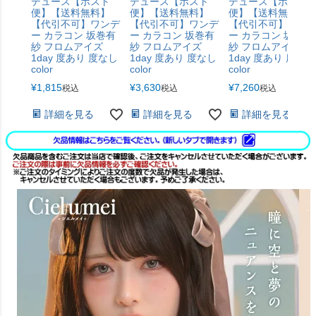
デュース【ポスト
デュース【ポスト
デュース【ポスト
便】【送料無料】
便】【送料無料】
便】【送料無料】
【代引不可】ワンデ
【代引不可】ワンデ
【代引不可】ワン
ー カラコン 坂巻有
ー カラコン 坂巻有
ー カラコン 坂巻有
紗 フロムアイズ
紗 フロムアイズ
紗 フロムアイズ
1day 度あり 度なし
1day 度あり 度なし
1day 度あり 度なし
color
color
color
¥
1,815
¥
3,630
¥
7,260
税込
税込
税込
詳細を見る
詳細を見る
詳細を見る