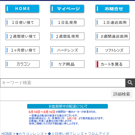
価格
〜
並び順
新着順
登録順
価格が安い順
価格が高い順
優先度順
レビュー順
キーワードヒット順
検索
詳細検索
HOME
■カラコンレンズ
◆１日使い捨てレンズ
フロムアイズ