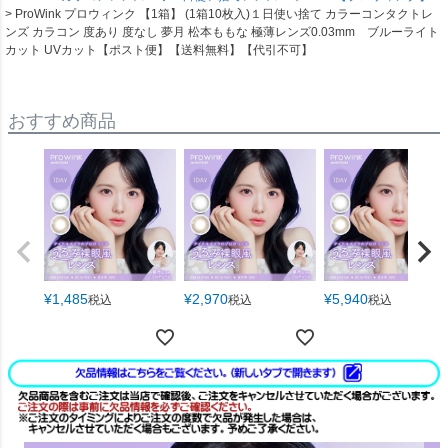
ProWink プロウィンク 【1箱】 (1箱10枚入)１日使い捨て カラーコンタクトレ
ンズ カラコン 度あり 度なし 夢月 松本ももな 極薄レンズ0.03mm ブルーライト
カット UVカット【ポスト便】【送料無料】【代引不可】
おすすめ商品
¥
1,485
¥
2,970
¥
5,940
税込
税込
税込