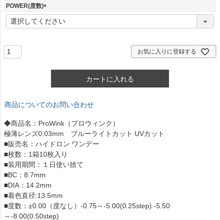
須
POWER(度数)
)
(
必
須
)
お気に入りに登録する
カートに入れる
商品についてのお問い合わせ
◆商品名：ProWink（プロウィンク）
極薄レンズ0.03mm ブルーライトカット UVカット
■販売名：ハイドロン ワンデー
■枚数：1箱10枚入り
■装用期間：１日使い捨て
■BC：8.7mm
■DIA：14.2mm
■着色直径:13.5mm
■度数：±0.00（度なし）-0.75～-5.00(0.25step) -5.50
～-8.00(0.50step)