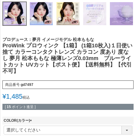
プロデュース：夢月 イメージモデル 松本ももな
ProWink プロウィンク 【1箱】 (1箱10枚入)１日使い
捨て カラーコンタクトレンズ カラコン 度あり 度な
し 夢月 松本ももな 極薄レンズ0.03mm ブルーライ
トカット UVカット【ポスト便】【送料無料】【代引
不可】
商品番号
gd7497
¥
1,485
税込
[
15
ポイント進呈 ]
COLOR(カラー)
(
必