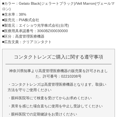
■カラー：Gelato Black(ジェラートブラック)/Vell Marron(ヴェールマ
ロン)
■含水率：38%
■販売元：PIA株式会社
■製造元：エイショウ光学株式会社(台湾)
■医療用具承認番号：3060BZI00030000
■区分：高度管理医療機器
■広告文責：クリアコンタクト
コンタクトレンズご購入に関する遵守事項
神奈川県知事より高度管理医療機器の販売業を許可されまし
た。許可番号：02210208号
・コンタクトレンズは高度管理医療機器となります。取扱い
方法を守りご使用ください
・眼科医院等にて検査を受けてからお求めください
・異常を感じた場合直ちに使用を中止し受診してください
・眼科医院での定期健診をお受けください