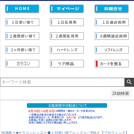
価格
〜
並び順
新着順
登録順
価格が安い順
価格が高い順
優先度順
レビュー順
キーワードヒット順
検索
詳細検索
HOME
■カラコンレンズ
◆１日使い捨てレンズ
◇PIA
【プロウィンク】