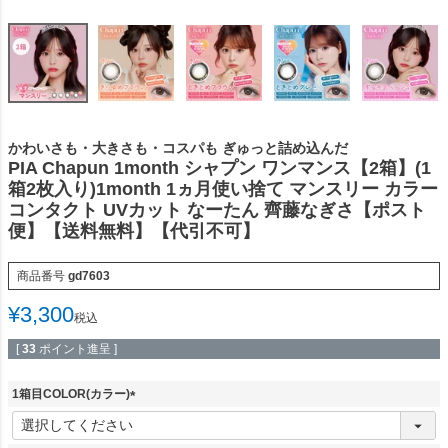
かわいさも・大きさも・コスパも ぎゅっと詰め込んだ
PIA Chapun 1month シャプン ワンマンス【2箱】(1
箱2枚入り)1month 1ヵ月使い捨て マンスリー カラー
コンタクト UVカット なーたん 齊藤なぎさ【ポスト
便】【送料無料】【代引不可】
商品番号
gd7603
¥
3,300
税込
[
33
ポイント進呈 ]
1箱目COLOR(カラー)
(
必