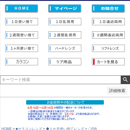
価格
〜
並び順
新着順
登録順
価格が安い順
価格が高い順
優先度順
レビュー順
キーワードヒット順
検索
詳細検索
HOME
■カラコンレンズ
◆１か月使い捨てレンズ
◇PIA