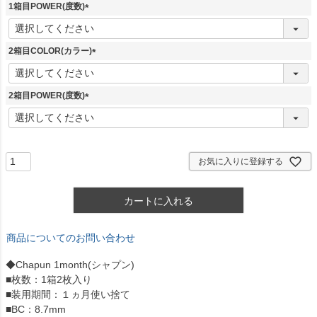
須
1箱目POWER(度数)
)
(
必
須
2箱目COLOR(カラー)
)
(
必
須
2箱目POWER(度数)
)
(
必
須
)
お気に入りに登録する
カートに入れる
商品についてのお問い合わせ
◆Chapun 1month(シャプン)
■枚数：1箱2枚入り
■装用期間：１ヵ月使い捨て
■BC：8.7mm