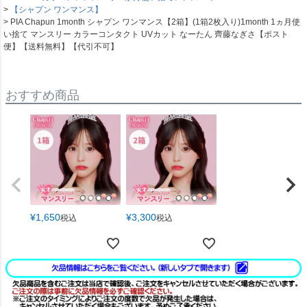
【シャプン ワンマンス】
PIA Chapun 1month シャプン ワンマンス【2箱】(1箱2枚入り)1month 1ヵ月使
い捨て マンスリー カラーコンタクト UVカット なーたん 齊藤なぎさ【ポスト
便】【送料無料】【代引不可】
おすすめ商品
¥
1,650
¥
3,300
税込
税込