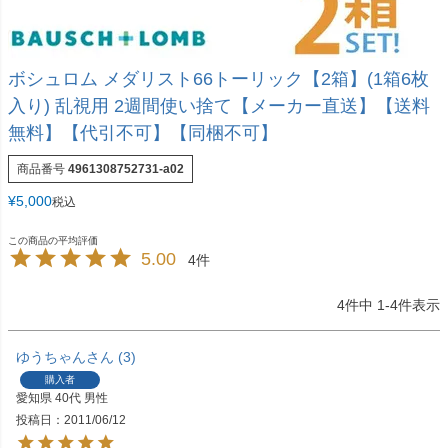
ボシュロム メダリスト66トーリック【2箱】(1箱6枚
入り) 乱視用 2週間使い捨て【メーカー直送】【送料
無料】【代引不可】【同梱不可】
商品番号
4961308752731-a02
¥
5,000
税込
5.00
4
4
件中
1
-
4
件表示
ゆうちゃん
3
購入者
愛知県
40代
男性
投稿日
2011/06/12