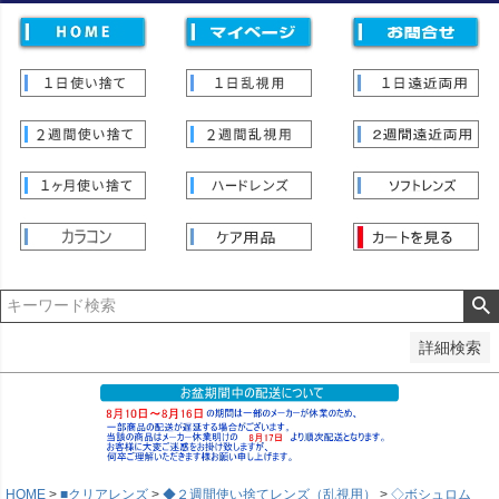
価格
〜
並び順
新着順
登録順
価格が安い順
価格が高い順
優先度順
レビュー順
キーワードヒット順
検索
詳細検索
HOME
■クリアレンズ
◆２週間使い捨てレンズ（乱視用）
◇ボシュロム