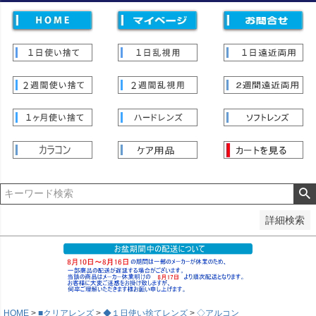
価格
〜
並び順
新着順
登録順
価格が安い順
価格が高い順
優先度順
レビュー順
キーワードヒット順
検索
詳細検索
HOME
■クリアレンズ
◆１日使い捨てレンズ
◇アルコン