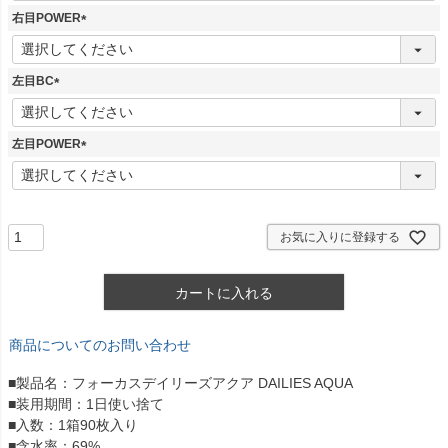
須
右目POWER
)
(
必
須
左目BC
)
(
必
須
左目POWER
)
(
必
須
)
お気に入りに登録する
カートに入れる
商品についてのお問い合わせ
■製品名：フォーカスデイリーズアクア DAILIES AQUA
■装用期間：1日使い捨て
■入数：1箱90枚入り
■含水率：69%