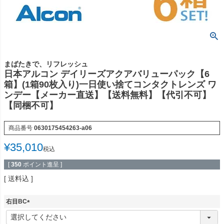
まばたきで、リフレッシュ
日本アルコン デイリーズアクアバリューパック【6
箱】(1箱90枚入り)一日使い捨てコンタクトレンズ ワ
ンデー【メーカー直送】【送料無料】【代引不可】
【同梱不可】
商品番号
0630175454263-a06
¥
35,010
税込
[
350
ポイント進呈 ]
送料込
右目BC
(
必