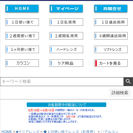
価格
〜
並び順
新着順
登録順
価格が安い順
価格が高い順
優先度順
レビュー順
キーワードヒット順
検索
詳細検索
HOME
■クリアレンズ
◆１日使い捨てレンズ（乱視用）
◇アルコン