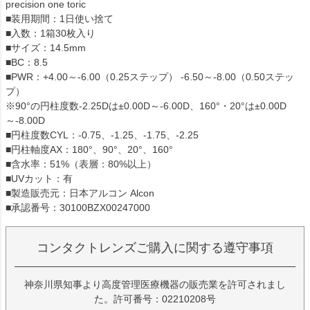
precision one toric
■装用期間：1日使い捨て
■入数：1箱30枚入り
■サイズ：14.5mm
■BC：8.5
■PWR：+4.00～-6.00（0.25ステップ） -6.50～-8.00（0.50ステッ
プ）
※90°の円柱度数-2.25Dは±0.00D～-6.00D、160°・20°は±0.00D
～-8.00D
■円柱度数CYL：-0.75、-1.25、-1.75、-2.25
■円柱軸度AX：180°、90°、20°、160°
■含水率：51%（表層：80%以上）
■UVカット：有
■製造販売元：日本アルコン Alcon
■承認番号：30100BZX00247000
コンタクトレンズご購入に関する遵守事項
神奈川県知事より高度管理医療機器の販売業を許可されまし
た。許可番号：02210208号