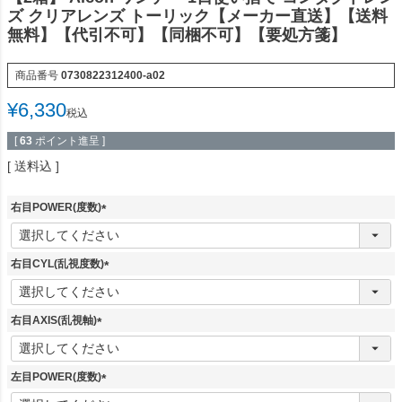
ズ クリアレンズ トーリック【メーカー直送】【送料
無料】【代引不可】【同梱不可】【要処方箋】
商品番号
0730822312400-a02
¥
6,330
税込
[
63
ポイント進呈 ]
送料込
右目POWER(度数)
(
必
須
右目CYL(乱視度数)
)
(
必
須
右目AXIS(乱視軸)
)
(
必
須
左目POWER(度数)
)
(