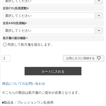
必
須
左目CYL(乱視度数)
)
(
必
須
左目AXIS(乱視軸)
)
(
必
須
処方箋の提出確認
)
(
同意して処方箋を提出します。
必
須
)
お気に入りに登録する
カートに入れる
商品についてのお問い合わせ
※こちらの製品は処方箋のご提出が必要となります。
■製品名：プレシジョンワン乱視用