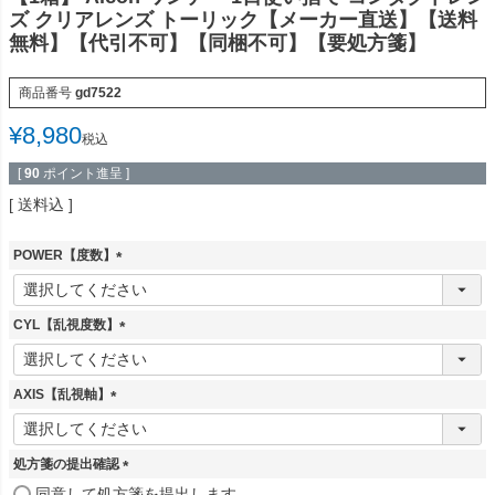
ズ クリアレンズ トーリック【メーカー直送】【送料
無料】【代引不可】【同梱不可】【要処方箋】
商品番号
gd7522
¥
8,980
税込
[
90
ポイント進呈 ]
送料込
POWER【度数】
(
必
須
CYL【乱視度数】
)
(
必
須
AXIS【乱視軸】
)
(
必
須
処方箋の提出確認
)
(
同意して処方箋を提出します。