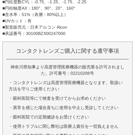
■円柱度数CYL：-0.75、-1.25、-1.75、-2.25
■円柱軸度AX：180°、90°、20°、160°
■含水率：51%（表層：80%以上）
■UVカット：有
■製造販売元：日本アルコン Alcon
■承認番号：30100BZX00247000
コンタクトレンズご購入に関する遵守事項
神奈川県知事より高度管理医療機器の販売業を許可されまし
た。許可番号：02210208号
・コンタクトレンズは高度管理医療機器となります。取扱い
方法を守りご使用ください
・眼科医院等にて検査を受けてからお求めください
・異常を感じた場合直ちに使用を中止し受診してください
・眼科医院での定期健診をお受けください
・使用トラブルに関し弊社は医療上責任を一切負えません