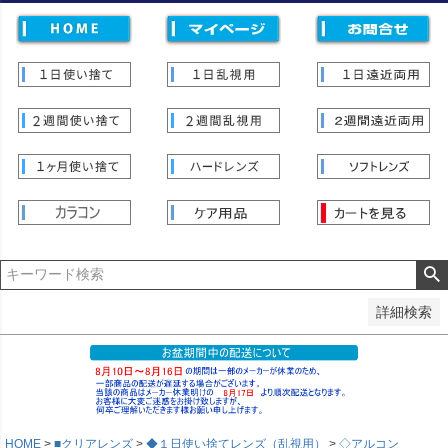
価格
〜
並び順
新着順
登録順
価格が安い順
価格が高い順
優先度順
レビュー順
キーワードヒット順
検索
詳細検索
HOME
■クリアレンズ
◆１日使い捨てレンズ（乱視用）
◇アルコン