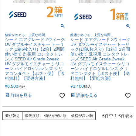
酸素がめぐる、上質な時間。
酸素がめぐる、上質な時間。
シード エアグレード 2ウィーク
シード エアグレード 2ウィーク
UV ダブルモイスチャー トーリ
UV ダブルモイスチャー トーリ
ック(1箱6枚入り)【2箱】2週間
ック(1箱6枚入り)【1箱】2週間
使い捨て 乱視用 コンタクトレ
使い捨て 乱視用 コンタクトレ
ンズ SEED Air Grade 2week
ンズ SEED Air Grade 2week
UV ダブルモイスチャー シリコ
UV ダブルモイスチャー シリコ
ーン ハイドロゲルレンズ クリ
ーン ハイドロゲルレンズ クリ
アコンタクト【ポスト便】【送
アコンタクト【ポスト便】【送
料無料】【要処方箋】
料無料】【要処方箋】
¥
6,500
¥
3,400
税込
税込
詳細を見る
詳細を見る
6
件中
1
-
6
件表示
並び替え
優先度順
価格が安い順
価格が高い順