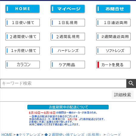
価格
〜
並び順
新着順
登録順
価格が安い順
価格が高い順
優先度順
レビュー順
キーワードヒット順
検索
詳細検索
HOME
■クリアレンズ
◆２週間使い捨てレンズ（乱視用）
◇シード